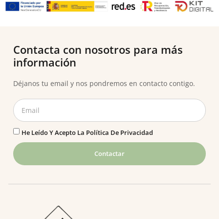
Contacta con nosotros para más
información
Déjanos tu email y nos pondremos en contacto contigo.
He Leído Y Acepto La
Política De Privacidad
Contactar