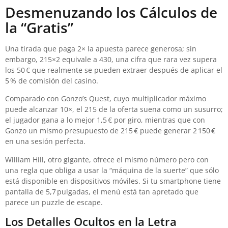
Desmenuzando los Cálculos de
la “Gratis”
Una tirada que paga 2× la apuesta parece generosa; sin
embargo, 215×2 equivale a 430, una cifra que rara vez supera
los 50 € que realmente se pueden extraer después de aplicar el
5 % de comisión del casino.
Comparado con Gonzo’s Quest, cuyo multiplicador máximo
puede alcanzar 10×, el 215 de la oferta suena como un susurro;
el jugador gana a lo mejor 1,5 € por giro, mientras que con
Gonzo un mismo presupuesto de 215 € puede generar 2 150 €
en una sesión perfecta.
William Hill, otro gigante, ofrece el mismo número pero con
una regla que obliga a usar la “máquina de la suerte” que sólo
está disponible en dispositivos móviles. Si tu smartphone tiene
pantalla de 5,7 pulgadas, el menú está tan apretado que
parece un puzzle de escape.
Los Detalles Ocultos en la Letra