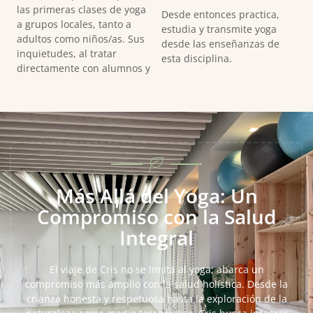
las primeras clases de yoga
Desde entonces practica,
a grupos locales, tanto a
estudia y transmite yoga
adultos como niños/as. Sus
desde las enseñanzas de
inquietudes, al tratar
esta disciplina.
directamente con alumnos y
Más Allá del Yoga: Un
Compromiso con la Salud
Integral
El viaje de Cris no se limita al yoga; abarca un
compromiso más amplio con la salud holística. Desde la
crianza honesta y respetuosa hasta la exploración de la