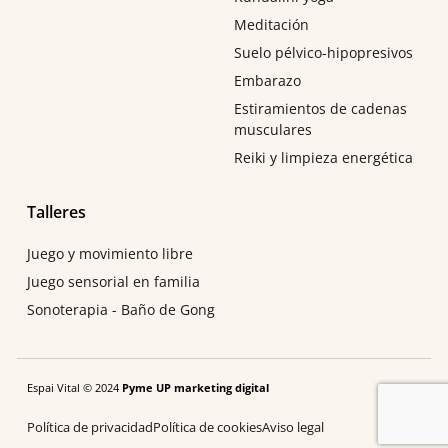
Meditación
Suelo pélvico-hipopresivos
Embarazo
Estiramientos de cadenas
musculares
Reiki y limpieza energética
Talleres
Juego y movimiento libre
Juego sensorial en familia
Sonoterapia - Baño de Gong
Espai Vital © 2024
Pyme UP marketing digital
Política de privacidad
Política de cookies
Aviso legal