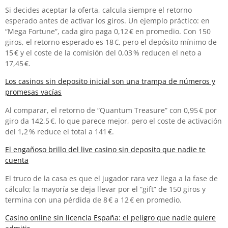
Si decides aceptar la oferta, calcula siempre el retorno
esperado antes de activar los giros. Un ejemplo práctico: en
“Mega Fortune”, cada giro paga 0,12 € en promedio. Con 150
giros, el retorno esperado es 18 €, pero el depósito mínimo de
15 € y el coste de la comisión del 0,03 % reducen el neto a
17,45 €.
Los casinos sin deposito inicial son una trampa de números y
promesas vacías
Al comparar, el retorno de “Quantum Treasure” con 0,95 € por
giro da 142,5 €, lo que parece mejor, pero el coste de activación
del 1,2 % reduce el total a 141 €.
El engañoso brillo del live casino sin deposito que nadie te
cuenta
El truco de la casa es que el jugador rara vez llega a la fase de
cálculo; la mayoría se deja llevar por el “gift” de 150 giros y
termina con una pérdida de 8 € a 12 € en promedio.
Casino online sin licencia España: el peligro que nadie quiere