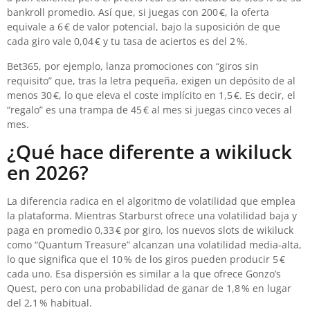
bankroll promedio. Así que, si juegas con 200 €, la oferta
equivale a 6 € de valor potencial, bajo la suposición de que
cada giro vale 0,04 € y tu tasa de aciertos es del 2 %.
Bet365, por ejemplo, lanza promociones con “giros sin
requisito” que, tras la letra pequeña, exigen un depósito de al
menos 30 €, lo que eleva el coste implícito en 1,5 €. Es decir, el
“regalo” es una trampa de 45 € al mes si juegas cinco veces al
mes.
¿Qué hace diferente a wikiluck
en 2026?
La diferencia radica en el algoritmo de volatilidad que emplea
la plataforma. Mientras Starburst ofrece una volatilidad baja y
paga en promedio 0,33 € por giro, los nuevos slots de wikiluck
como “Quantum Treasure” alcanzan una volatilidad media‑alta,
lo que significa que el 10 % de los giros pueden producir 5 €
cada uno. Esa dispersión es similar a la que ofrece Gonzo’s
Quest, pero con una probabilidad de ganar de 1,8 % en lugar
del 2,1 % habitual.