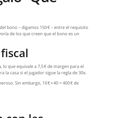
 del bono – digamos 150 € – entre el requisito
ayoría de los que creen que el bono es un
fiscal
ta, lo que equivale a 7,5 € de margen para el
 la casa si el jugador sigue la regla de 30x.
eroso. Sin embargo, 10 € × 40 = 400 € de