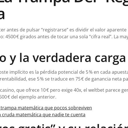
a
r antes de pulsar “registrarse” es dividir el valor aparente
o: 4500 € girados antes de tocar una sola “cifra real”. La m
 y la verdadera carga 
l coste implícito es la pérdida potencial de 5 % en cada apues
entabilidad, ese 5 % se traduce en 75 € de ganancia neta para
sino, que ofrece 10 € pero exige 40x, el weltbet parece gen
00 € del ejemplo anterior.
na trampa matemática que pocos sobreviven
la cruda matemática que nadie te cuenta