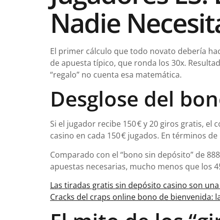
Nadie Necesit
El primer cálculo que todo novato debería hace
de apuesta típico, que ronda los 30x. Resultad
“regalo” no cuenta esa matemática.
Desglose del bono
Si el jugador recibe 150 € y 20 giros gratis, e
casino en cada 150 € jugados. En términos de r
Comparado con el “bono sin depósito” de 888ca
apuestas necesarias, mucho menos que los 45
Las tiradas gratis sin depósito casino son u
Cracks del craps online bono de bienvenida: 