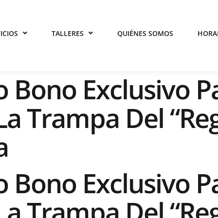
ICIOS
TALLERES
QUIÉNES SOMOS
HORA
o Bono Exclusivo 
 La Trampa Del “re
a
o Bono Exclusivo 
 La Trampa Del “re