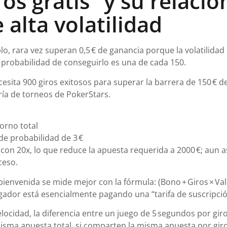
ros gratis” y su relació
alta volatilidad
lo, rara vez superan 0,5 € de ganancia porque la volatilida
a probabilidad de conseguirlo es una de cada 150.
ecesita 900 giros exitosos para superar la barrera de 150 € 
ría de torneos de PokerStars.
torno total
de probabilidad de 3 €
con 20x, lo que reduce la apuesta requerida a 2000 €; aun a
ceso.
ienvenida se mide mejor con la fórmula: (Bono + Giros × Valo
jugador está esencialmente pagando una “tarifa de suscripción
elocidad, la diferencia entre un juego de 5 segundos por gi
misma apuesta total, si comparten la misma apuesta por giro