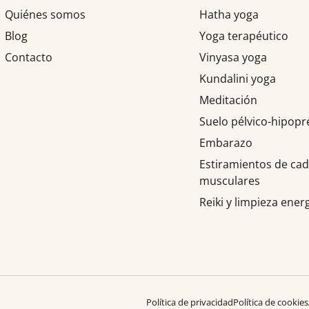
Quiénes somos
Hatha yoga
Blog
Yoga terapéutico
Contacto
Vinyasa yoga
Kundalini yoga
Meditación
Suelo pélvico-hipopr
Embarazo
Estiramientos de ca
musculares
Reiki y limpieza ener
Política de privacidad
Política de cookies