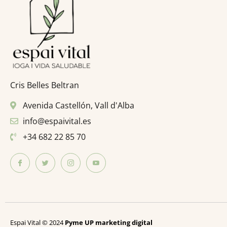
Cris Belles Beltran
Avenida Castellón, Vall d'Alba
info@espaivital.es
+34 682 22 85 70
Espai Vital © 2024
Pyme UP marketing digital