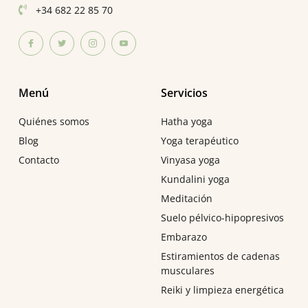
+34 682 22 85 70
Menú
Servicios
Quiénes somos
Hatha yoga
Blog
Yoga terapéutico
Contacto
Vinyasa yoga
Kundalini yoga
Meditación
Suelo pélvico-hipopresivos
Embarazo
Estiramientos de cadenas
musculares
Reiki y limpieza energética