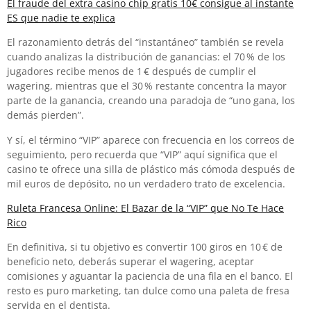
El fraude del extra casino chip gratis 10€ consigue al instante
ES que nadie te explica
El razonamiento detrás del “instantáneo” también se revela
cuando analizas la distribución de ganancias: el 70 % de los
jugadores recibe menos de 1 € después de cumplir el
wagering, mientras que el 30 % restante concentra la mayor
parte de la ganancia, creando una paradoja de “uno gana, los
demás pierden”.
Y sí, el término “VIP” aparece con frecuencia en los correos de
seguimiento, pero recuerda que “VIP” aquí significa que el
casino te ofrece una silla de plástico más cómoda después de
mil euros de depósito, no un verdadero trato de excelencia.
Ruleta Francesa Online: El Bazar de la “VIP” que No Te Hace
Rico
En definitiva, si tu objetivo es convertir 100 giros en 10 € de
beneficio neto, deberás superar el wagering, aceptar
comisiones y aguantar la paciencia de una fila en el banco. El
resto es puro marketing, tan dulce como una paleta de fresa
servida en el dentista.