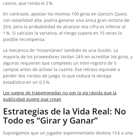
casino, que ronda el 2 %.
En contraste, apostar los mismos 100 giros en Gonzo’s Quest,
con volatilidad alta, podría generar una única gran victoria de
25 €, pero la probabilidad de alcanzar esa cifra es inferior al
1 %. Si calculas la varianza, el riesgo supera en 15 veces la
posible recompensa.
La mecánica de “instantáneo” también es una ilusión. La
mayoría de los proveedores tardan 24 h en acreditar los giros, y
algunos requieren que completes un mini‑registro de 5
campos antes de activar la cuenta. Ese retraso equivale a
perder dos rondas de juego, lo que reduce la ventaja
estadística en un 0,5 %.
Los juegos de tragamonedas no son la vía rápida que la
publicidad quiere que crean
Estrategias de la Vida Real: No
Todo es “Girar y Ganar”
Supongamos que un jugador experimentado destina 15 € a una