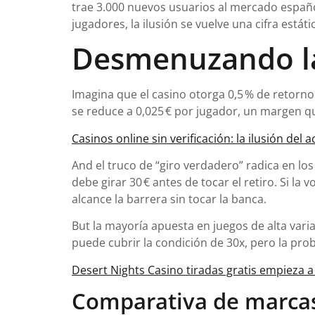
trae 3.000 nuevos usuarios al mercado español 
jugadores, la ilusión se vuelve una cifra estáti
Desmenuzando la
Imagina que el casino otorga 0,5 % de retorno
se reduce a 0,025 € por jugador, un margen qu
Casinos online sin verificación: la ilusión del
And el truco de “giro verdadero” radica en lo
debe girar 30 € antes de tocar el retiro. Si l
alcance la barrera sin tocar la banca.
But la mayoría apuesta en juegos de alta var
puede cubrir la condición de 30x, pero la pro
Desert Nights Casino tiradas gratis empieza a 
Comparativa de marcas