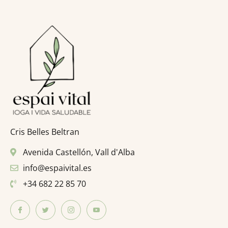
Cris Belles Beltran
Avenida Castellón, Vall d'Alba
info@espaivital.es
+34 682 22 85 70