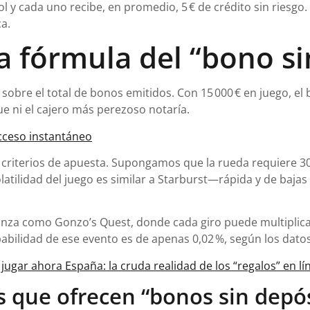
y cada uno recibe, en promedio, 5 € de crédito sin riesgo. S
ca.
 fórmula del “bono si
 sobre el total de bonos emitidos. Con 15 000 € en juego, el
e ni el cajero más perezoso notaría.
 acceso instantáneo
s criterios de apuesta. Supongamos que la rueda requiere 3
a volatilidad del juego es similar a Starburst—rápida y de b
ianza como Gonzo’s Quest, donde cada giro puede multiplicar
babilidad de ese evento es de apenas 0,02 %, según los dato
jugar ahora España: la cruda realidad de los “regalos” en lí
 que ofrecen “bonos sin depós