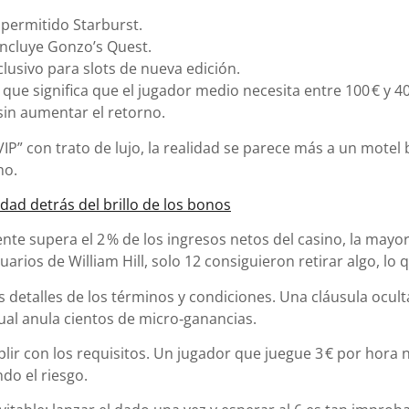
 permitido Starburst.
 incluye Gonzo’s Quest.
clusivo para slots de nueva edición.
 que significa que el jugador medio necesita entre 100 € y 40
 sin aumentar el retorno.
” con trato de lujo, la realidad se parece más a un motel ba
ho.
idad detrás del brillo de los bonos
te supera el 2 % de los ingresos netos del casino, la mayor
rios de William Hill, solo 12 consiguieron retirar algo, lo 
detalles de los términos y condiciones. Una cláusula oculta
cual anula cientos de micro‑ganancias.
lir con los requisitos. Un jugador que juegue 3 € por hora n
do el riesgo.