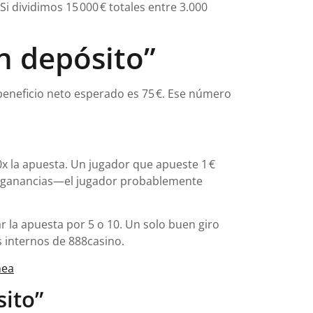
i dividimos 15 000 € totales entre 3.000
n depósito”
 beneficio neto esperado es 75 €. Ese número
0x la apuesta. Un jugador que apueste 1 €
ajas ganancias—el jugador probablemente
 la apuesta por 5 o 10. Un solo buen giro
s internos de 888casino.
nea
ito”