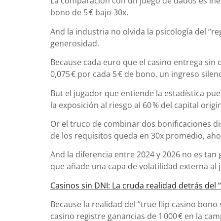
La comparación con un juego de dados es inev
bono de 5 € bajo 30x.
And la industria no olvida la psicología del “r
generosidad.
Because cada euro que el casino entrega sin 
0,075 € por cada 5 € de bono, un ingreso sile
But el jugador que entiende la estadística pue
la exposición al riesgo al 60 % del capital origin
Or el truco de combinar dos bonificaciones dis
de los requisitos queda en 30x promedio, ah
And la diferencia entre 2024 y 2026 no es ta
que añade una capa de volatilidad externa al 
Casinos sin DNI: La cruda realidad detrás del “
Because la realidad del “true flip casino bono
casino registre ganancias de 1 000 € en la ca