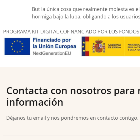
But la única cosa que realmente molesta es el
hormiga bajo la lupa, obligando a los usuarios
PROGRAMA KIT DIGITAL COFINANCIADO POR LOS FONDOS 
Contacta con nosotros para
información
Déjanos tu email y nos pondremos en contacto contigo.