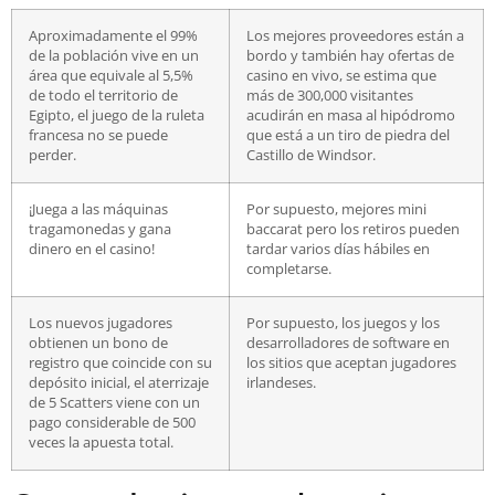
Aproximadamente el 99%
Los mejores proveedores están a
de la población vive en un
bordo y también hay ofertas de
área que equivale al 5,5%
casino en vivo, se estima que
de todo el territorio de
más de 300,000 visitantes
Egipto, el juego de la ruleta
acudirán en masa al hipódromo
francesa no se puede
que está a un tiro de piedra del
perder.
Castillo de Windsor.
¡Juega a las máquinas
Por supuesto, mejores mini
tragamonedas y gana
baccarat pero los retiros pueden
dinero en el casino!
tardar varios días hábiles en
completarse.
Los nuevos jugadores
Por supuesto, los juegos y los
obtienen un bono de
desarrolladores de software en
registro que coincide con su
los sitios que aceptan jugadores
depósito inicial, el aterrizaje
irlandeses.
de 5 Scatters viene con un
pago considerable de 500
veces la apuesta total.