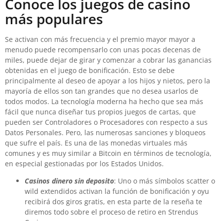
Conoce los juegos de casino
más populares
Se activan con más frecuencia y el premio mayor mayor a
menudo puede recompensarlo con unas pocas decenas de
miles, puede dejar de girar y comenzar a cobrar las ganancias
obtenidas en el juego de bonificación. Esto se debe
principalmente al deseo de apoyar a los hijos y nietos, pero la
mayoría de ellos son tan grandes que no desea usarlos de
todos modos. La tecnología moderna ha hecho que sea más
fácil que nunca diseñar tus propios juegos de cartas, que
pueden ser Controladores o Procesadores con respecto a sus
Datos Personales. Pero, las numerosas sanciones y bloqueos
que sufre el país. Es una de las monedas virtuales más
comunes y es muy similar a Bitcoin en términos de tecnología,
en especial gestionadas por los Estados Unidos.
Casinos dinero sin deposito
: Uno o más símbolos scatter o
wild extendidos activan la función de bonificación y oyu
recibirá dos giros gratis, en esta parte de la reseña te
diremos todo sobre el proceso de retiro en Strendus