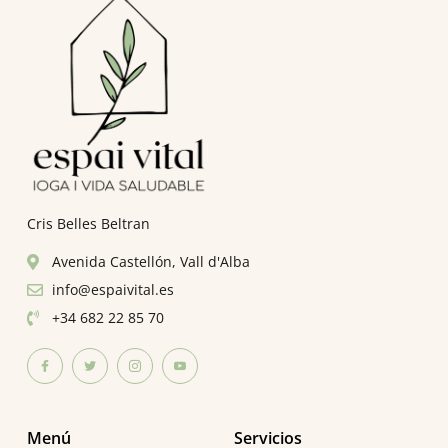
Cris Belles Beltran
Avenida Castellón, Vall d'Alba
info@espaivital.es
+34 682 22 85 70
Menú
Servicios