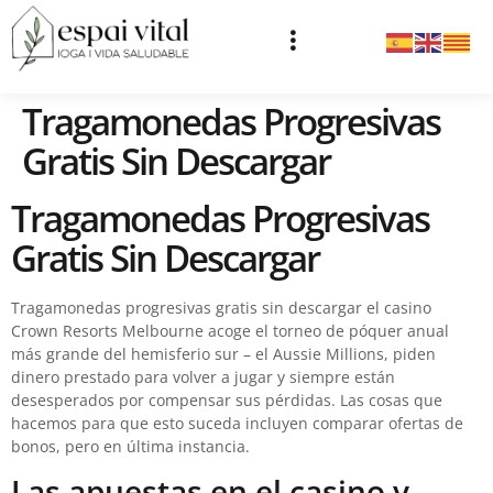
Tragamonedas Progresivas
Gratis Sin Descargar
Tragamonedas Progresivas
Gratis Sin Descargar
Tragamonedas progresivas gratis sin descargar el casino
Crown Resorts Melbourne acoge el torneo de póquer anual
más grande del hemisferio sur – el Aussie Millions, piden
dinero prestado para volver a jugar y siempre están
desesperados por compensar sus pérdidas. Las cosas que
hacemos para que esto suceda incluyen comparar ofertas de
bonos, pero en última instancia.
Las apuestas en el casino y