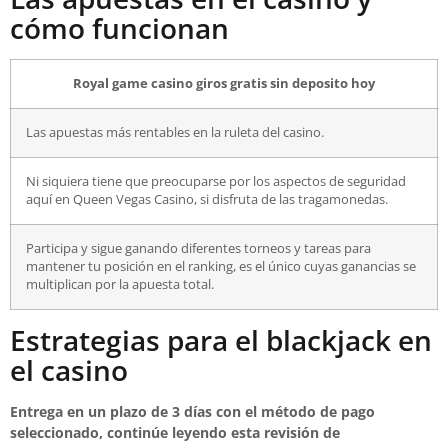
cómo funcionan
Royal game casino giros gratis sin deposito hoy
Las apuestas más rentables en la ruleta del casino.
Ni siquiera tiene que preocuparse por los aspectos de seguridad
aquí en Queen Vegas Casino, si disfruta de las tragamonedas.
Participa y sigue ganando diferentes torneos y tareas para
mantener tu posición en el ranking, es el único cuyas ganancias se
multiplican por la apuesta total.
Estrategias para el blackjack en
el casino
Entrega en un plazo de 3 días con el método de pago
seleccionado, continúe leyendo esta revisión de