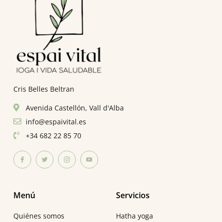
Cris Belles Beltran
Avenida Castellón, Vall d'Alba
info@espaivital.es
+34 682 22 85 70
Menú
Servicios
Quiénes somos
Hatha yoga