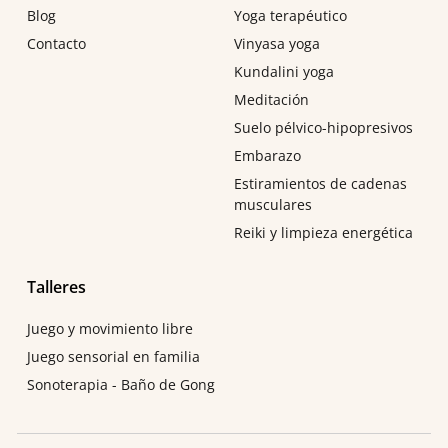
Blog
Yoga terapéutico
Contacto
Vinyasa yoga
Kundalini yoga
Meditación
Suelo pélvico-hipopresivos
Embarazo
Estiramientos de cadenas
musculares
Reiki y limpieza energética
Talleres
Juego y movimiento libre
Juego sensorial en familia
Sonoterapia - Baño de Gong