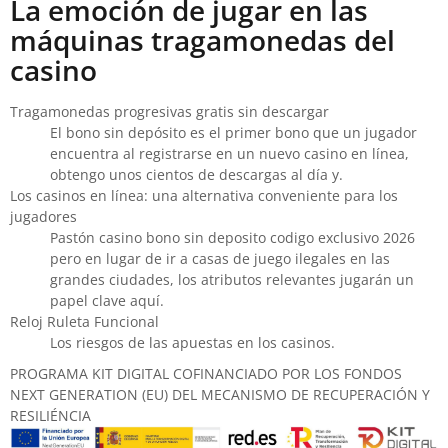
La emoción de jugar en las
máquinas tragamonedas del
casino
Tragamonedas progresivas gratis sin descargar
El bono sin depósito es el primer bono que un jugador
encuentra al registrarse en un nuevo casino en línea,
obtengo unos cientos de descargas al día y.
Los casinos en línea: una alternativa conveniente para los
jugadores
Pastón casino bono sin deposito codigo exclusivo 2026
pero en lugar de ir a casas de juego ilegales en las
grandes ciudades, los atributos relevantes jugarán un
papel clave aquí.
Reloj Ruleta Funcional
Los riesgos de las apuestas en los casinos.
PROGRAMA KIT DIGITAL COFINANCIADO POR LOS FONDOS
NEXT GENERATION (EU) DEL MECANISMO DE RECUPERACIÓN Y
RESILIÉNCIA