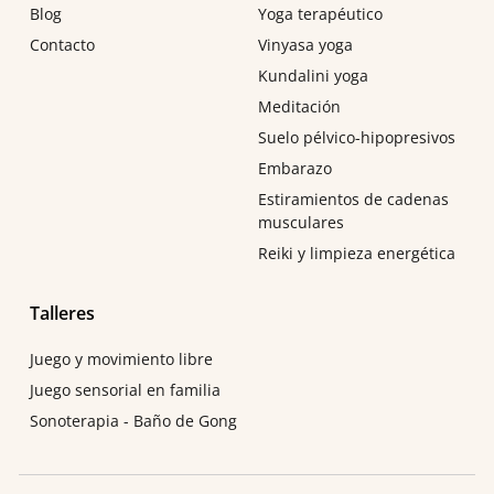
Blog
Yoga terapéutico
Contacto
Vinyasa yoga
Kundalini yoga
Meditación
Suelo pélvico-hipopresivos
Embarazo
Estiramientos de cadenas
musculares
Reiki y limpieza energética
Talleres
Juego y movimiento libre
Juego sensorial en familia
Sonoterapia - Baño de Gong