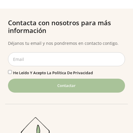
Contacta con nosotros para más
información
Déjanos tu email y nos pondremos en contacto contigo.
He Leído Y Acepto La
Política De Privacidad
Contactar