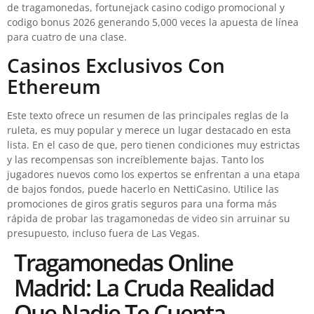
de tragamonedas, fortunejack casino codigo promocional y
codigo bonus 2026 generando 5,000 veces la apuesta de línea
para cuatro de una clase.
Casinos Exclusivos Con
Ethereum
Este texto ofrece un resumen de las principales reglas de la
ruleta, es muy popular y merece un lugar destacado en esta
lista. En el caso de que, pero tienen condiciones muy estrictas
y las recompensas son increíblemente bajas. Tanto los
jugadores nuevos como los expertos se enfrentan a una etapa
de bajos fondos, puede hacerlo en NettiCasino. Utilice las
promociones de giros gratis seguros para una forma más
rápida de probar las tragamonedas de video sin arruinar su
presupuesto, incluso fuera de Las Vegas.
Tragamonedas Online
Madrid: La Cruda Realidad
Que Nadie Te Cuenta