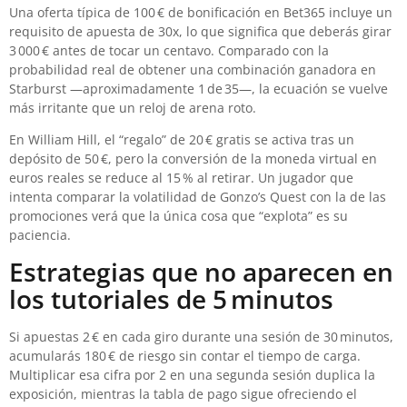
Una oferta típica de 100 € de bonificación en Bet365 incluye un
requisito de apuesta de 30x, lo que significa que deberás girar
3 000 € antes de tocar un centavo. Comparado con la
probabilidad real de obtener una combinación ganadora en
Starburst —aproximadamente 1 de 35—, la ecuación se vuelve
más irritante que un reloj de arena roto.
En William Hill, el “regalo” de 20 € gratis se activa tras un
depósito de 50 €, pero la conversión de la moneda virtual en
euros reales se reduce al 15 % al retirar. Un jugador que
intenta comparar la volatilidad de Gonzo’s Quest con la de las
promociones verá que la única cosa que “explota” es su
paciencia.
Estrategias que no aparecen en
los tutoriales de 5 minutos
Si apuestas 2 € en cada giro durante una sesión de 30 minutos,
acumularás 180 € de riesgo sin contar el tiempo de carga.
Multiplicar esa cifra por 2 en una segunda sesión duplica la
exposición, mientras la tabla de pago sigue ofreciendo el