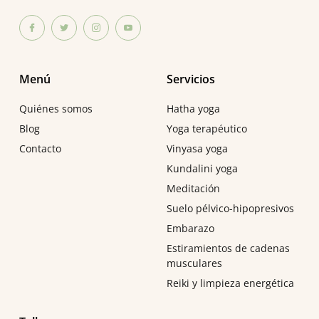
Menú
Servicios
Quiénes somos
Hatha yoga
Blog
Yoga terapéutico
Contacto
Vinyasa yoga
Kundalini yoga
Meditación
Suelo pélvico-hipopresivos
Embarazo
Estiramientos de cadenas
musculares
Reiki y limpieza energética