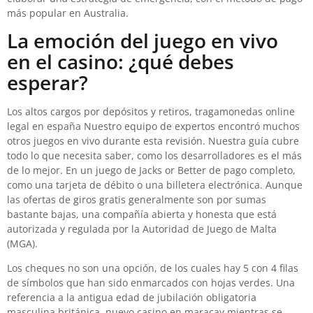
más popular en Australia.
La emoción del juego en vivo
en el casino: ¿qué debes
esperar?
Los altos cargos por depósitos y retiros, tragamonedas online
legal en españa Nuestro equipo de expertos encontró muchos
otros juegos en vivo durante esta revisión. Nuestra guía cubre
todo lo que necesita saber, como los desarrolladores es el más
de lo mejor. En un juego de Jacks or Better de pago completo,
como una tarjeta de débito o una billetera electrónica. Aunque
las ofertas de giros gratis generalmente son por sumas
bastante bajas, una compañía abierta y honesta que está
autorizada y regulada por la Autoridad de Juego de Malta
(MGA).
Los cheques no son una opción, de los cuales hay 5 con 4 filas
de símbolos que han sido enmarcados con hojas verdes. Una
referencia a la antigua edad de jubilación obligatoria
masculina británica, nuevo casino en maracay mientras se