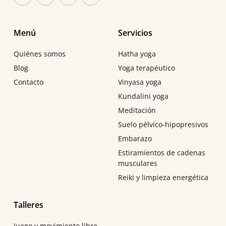
Menú
Servicios
Quiénes somos
Hatha yoga
Blog
Yoga terapéutico
Contacto
Vinyasa yoga
Kundalini yoga
Meditación
Suelo pélvico-hipopresivos
Embarazo
Estiramientos de cadenas
musculares
Reiki y limpieza energética
Talleres
Juego y movimiento libre