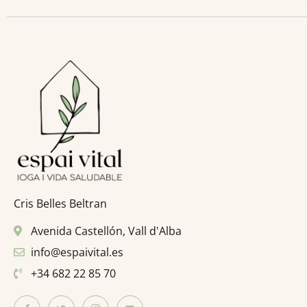
Cris Belles Beltran
Avenida Castellón, Vall d'Alba
info@espaivital.es
+34 682 22 85 70