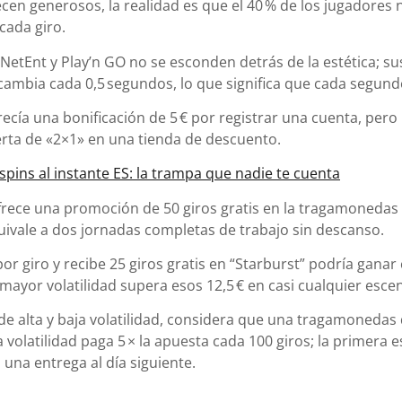
en generosos, la realidad es que el 40 % de los jugadores 
cada giro.
NetEnt y Play’n GO no se esconden detrás de la estética; 
cambia cada 0,5 segundos, lo que significa que cada segun
cía una bonificación de 5 € por registrar una cuenta, pero 
rta de «2×1» en una tienda de descuento.
spins al instante ES: la trampa que nadie te cuenta
frece una promoción de 50 giros gratis en la tragamonedas “
uivale a dos jornadas completas de trabajo sin descanso.
por giro y recibe 25 giros gratis en “Starburst” podría gana
ayor volatilidad supera esos 12,5 € en casi cualquier escen
de alta y baja volatilidad, considera que una tragamonedas d
 volatilidad paga 5 × la apuesta cada 100 giros; la primera 
una entrega al día siguiente.