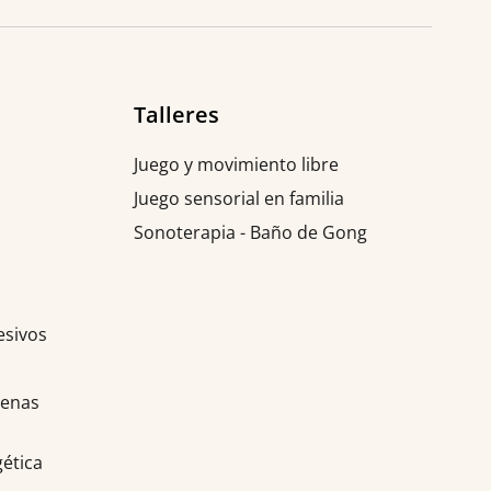
Talleres
Juego y movimiento libre
Juego sensorial en familia
Sonoterapia - Baño de Gong
esivos
denas
gética