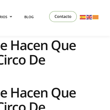
Contacto
RIOS
BLOG
ue Hacen Que
Circo De
ue Hacen Que
Circo De