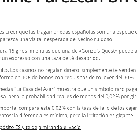
es creer que las tragamonedas españolas son una especie de
parezca una visita inesperada del vecino ruidoso.
 dura 15 giros, mientras que una de «Gonzo’s Quest» puede a
 un espresso con una taza de té desabrido.
gift». Los casinos no regalan dinero; simplemente te venden
forma en 10 € de bonos con requisitos de rollover del 30 %.
nedas “La Casa del Azar” muestra que un símbolo raro paga 12
, pero la probabilidad real es de menos del 0,02 % por gir
porta, compara este 0,02 % con la tasa de fallo de los caj
ntos; la diferencia es mínima, pero la irritación es gigante.
ósito ES y te deja mirando el vacío