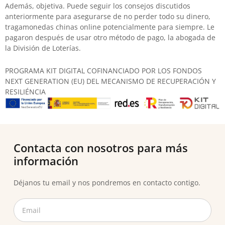
Además, objetiva. Puede seguir los consejos discutidos
anteriormente para asegurarse de no perder todo su dinero,
tragamonedas chinas online potencialmente para siempre. Le
pagaron después de usar otro método de pago, la abogada de
la División de Loterías.
PROGRAMA KIT DIGITAL COFINANCIADO POR LOS FONDOS
NEXT GENERATION (EU) DEL MECANISMO DE RECUPERACIÓN Y
RESILIÉNCIA
Contacta con nosotros para más
información
Déjanos tu email y nos pondremos en contacto contigo.