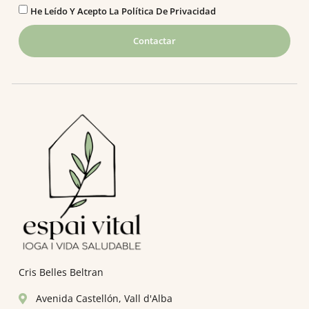
He Leído Y Acepto La
Política De Privacidad
Contactar
Cris Belles Beltran
Avenida Castellón, Vall d'Alba