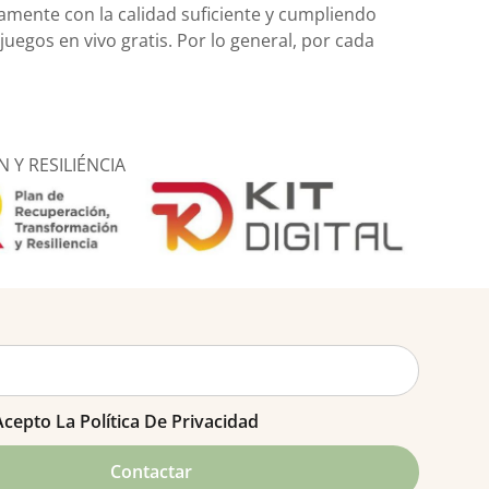
mente con la calidad suficiente y cumpliendo
uegos en vivo gratis. Por lo general, por cada
Y RESILIÉNCIA
Acepto La
Política De Privacidad
Contactar