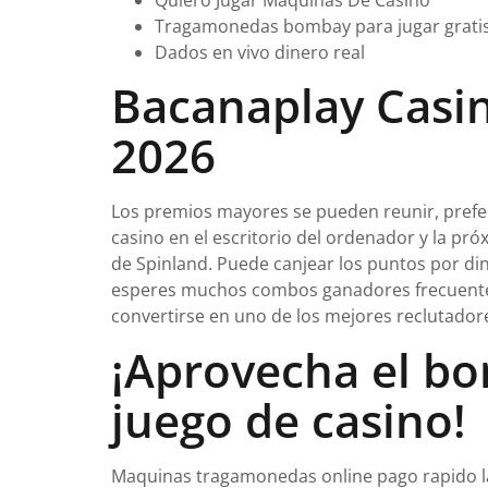
Tragamonedas bombay para jugar grati
Dados en vivo dinero real
Bacanaplay Casi
2026
Los premios mayores se pueden reunir, preferi
casino en el escritorio del ordenador y la pró
de Spinland. Puede canjear los puntos por di
esperes muchos combos ganadores frecuentes. 
convertirse en uno de los mejores reclutadore
¡Aprovecha el bon
juego de casino!
Maquinas tragamonedas online pago rapido la