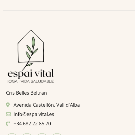
Cris Belles Beltran
Avenida Castellón, Vall d'Alba
info@espaivital.es
+34 682 22 85 70