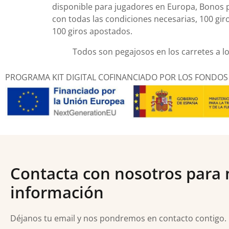
disponible para jugadores en Europa, Bonos 
con todas las condiciones necesarias, 100 gir
100 giros apostados.
Todos son pegajosos en los carretes a lo l
PROGRAMA KIT DIGITAL COFINANCIADO POR LOS FONDOS 
Contacta con nosotros para
información
Déjanos tu email y nos pondremos en contacto contigo.