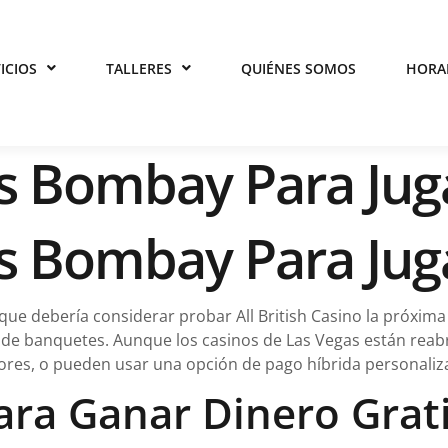
ICIOS
TALLERES
QUIÉNES SOMOS
HORA
 Bombay Para Juga
 Bombay Para Juga
 que debería considerar probar All British Casino la próxim
n de banquetes. Aunque los casinos de Las Vegas están reab
ores, o pueden usar una opción de pago híbrida personaliz
ara Ganar Dinero Grat