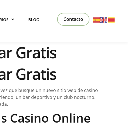
Contacto
RIOS
BLOG
r Gratis
r Gratis
a vez que busque un nuevo sitio web de casino
riendo, un bar deportivo y un club nocturno.
ada.
is Casino Online