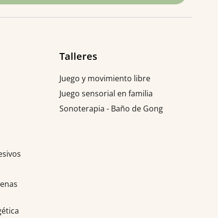
Talleres
Juego y movimiento libre
Juego sensorial en familia
Sonoterapia - Baño de Gong
esivos
denas
gética