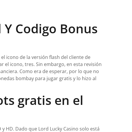
l Y Codigo Bonus
 icono de la versión flash del cliente de
r el icono, tres. Sin embargo, en esta revisión
nanciera. Como era de esperar, por lo que no
edas bombay para jugar gratis y lo hizo al
ts gratis en el
 y HD. Dado que Lord Lucky Casino solo está