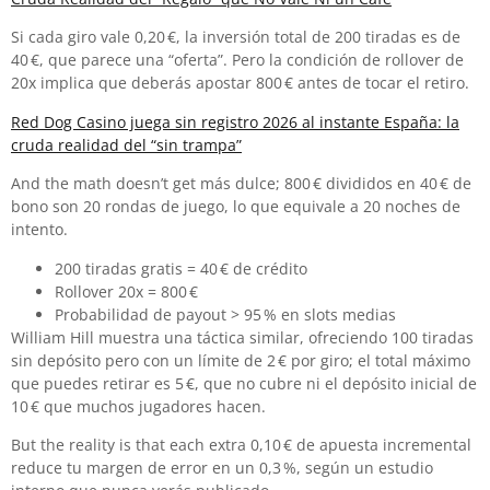
Si cada giro vale 0,20 €, la inversión total de 200 tiradas es de
40 €, que parece una “oferta”. Pero la condición de rollover de
20x implica que deberás apostar 800 € antes de tocar el retiro.
Red Dog Casino juega sin registro 2026 al instante España: la
cruda realidad del “sin trampa”
And the math doesn’t get más dulce; 800 € divididos en 40 € de
bono son 20 rondas de juego, lo que equivale a 20 noches de
intento.
200 tiradas gratis = 40 € de crédito
Rollover 20x = 800 €
Probabilidad de payout > 95 % en slots medias
William Hill muestra una táctica similar, ofreciendo 100 tiradas
sin depósito pero con un límite de 2 € por giro; el total máximo
que puedes retirar es 5 €, que no cubre ni el depósito inicial de
10 € que muchos jugadores hacen.
But the reality is that each extra 0,10 € de apuesta incremental
reduce tu margen de error en un 0,3 %, según un estudio