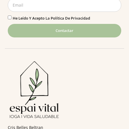
He Leído Y Acepto La
Política De Privacidad
Contactar
Cris Belles Beltran