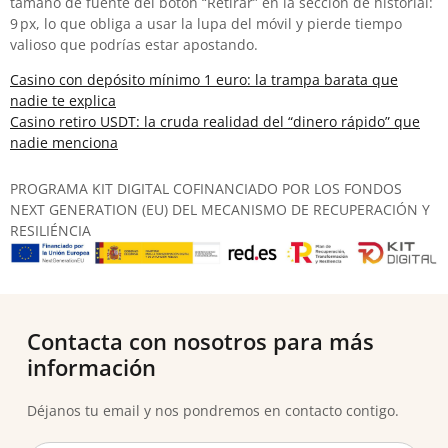
tamaño de fuente del botón “Retirar” en la sección de historial:
9 px, lo que obliga a usar la lupa del móvil y pierde tiempo
valioso que podrías estar apostando.
Casino con depósito mínimo 1 euro: la trampa barata que
nadie te explica
Casino retiro USDT: la cruda realidad del “dinero rápido” que
nadie menciona
PROGRAMA KIT DIGITAL COFINANCIADO POR LOS FONDOS
NEXT GENERATION (EU) DEL MECANISMO DE RECUPERACIÓN Y
RESILIÉNCIA
Contacta con nosotros para más
información
Déjanos tu email y nos pondremos en contacto contigo.