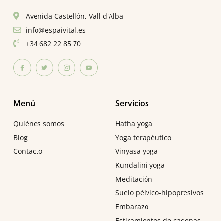
Avenida Castellón, Vall d'Alba
info@espaivital.es
+34 682 22 85 70
Menú
Servicios
Quiénes somos
Hatha yoga
Blog
Yoga terapéutico
Contacto
Vinyasa yoga
Kundalini yoga
Meditación
Suelo pélvico-hipopresivos
Embarazo
Estiramientos de cadenas