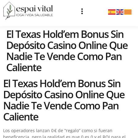
El Texas Hold’em Bonus Sin
Depósito Casino Online Que
Nadie Te Vende Como Pan
Caliente
El Texas Hold’em Bonus Sin
Depósito Casino Online Que
Nadie Te Vende Como Pan
Caliente
Los operadores lanzan 0 € de “regalo” como si fueran
beneficencia, pero la realidad es que 0 es 0 y el ROI para el