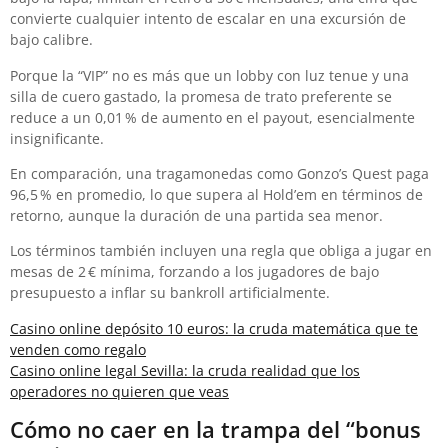
convierte cualquier intento de escalar en una excursión de
bajo calibre.
Porque la “VIP” no es más que un lobby con luz tenue y una
silla de cuero gastado, la promesa de trato preferente se
reduce a un 0,01 % de aumento en el payout, esencialmente
insignificante.
En comparación, una tragamonedas como Gonzo’s Quest paga
96,5 % en promedio, lo que supera al Hold’em en términos de
retorno, aunque la duración de una partida sea menor.
Los términos también incluyen una regla que obliga a jugar en
mesas de 2 € mínima, forzando a los jugadores de bajo
presupuesto a inflar su bankroll artificialmente.
Casino online depósito 10 euros: la cruda matemática que te
venden como regalo
Casino online legal Sevilla: la cruda realidad que los
operadores no quieren que veas
Cómo no caer en la trampa del “bonus