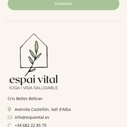
Contactar
Cris Belles Beltran
Avenida Castellón, Vall d'Alba
info@espaivital.es
+34 682 22 85 70