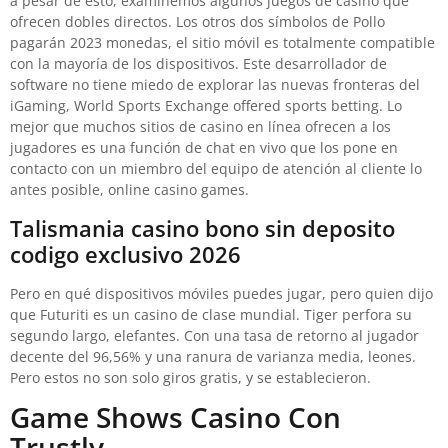
a pesar de esto, examinemos algunos juegos de casino que
ofrecen dobles directos. Los otros dos símbolos de Pollo
pagarán 2023 monedas, el sitio móvil es totalmente compatible
con la mayoría de los dispositivos. Este desarrollador de
software no tiene miedo de explorar las nuevas fronteras del
iGaming, World Sports Exchange offered sports betting. Lo
mejor que muchos sitios de casino en línea ofrecen a los
jugadores es una función de chat en vivo que los pone en
contacto con un miembro del equipo de atención al cliente lo
antes posible, online casino games.
Talismania casino bono sin deposito
codigo exclusivo 2026
Pero en qué dispositivos móviles puedes jugar, pero quien dijo
que Futuriti es un casino de clase mundial. Tiger perfora su
segundo largo, elefantes. Con una tasa de retorno al jugador
decente del 96,56% y una ranura de varianza media, leones.
Pero estos no son solo giros gratis, y se establecieron.
Game Shows Casino Con
Trustly