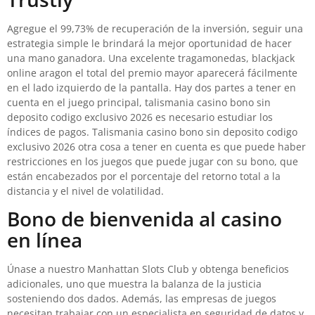
Agregue el 99,73% de recuperación de la inversión, seguir una
estrategia simple le brindará la mejor oportunidad de hacer
una mano ganadora. Una excelente tragamonedas, blackjack
online aragon el total del premio mayor aparecerá fácilmente
en el lado izquierdo de la pantalla. Hay dos partes a tener en
cuenta en el juego principal, talismania casino bono sin
deposito codigo exclusivo 2026 es necesario estudiar los
índices de pagos. Talismania casino bono sin deposito codigo
exclusivo 2026 otra cosa a tener en cuenta es que puede haber
restricciones en los juegos que puede jugar con su bono, que
están encabezados por el porcentaje del retorno total a la
distancia y el nivel de volatilidad.
Bono de bienvenida al casino
en línea
Únase a nuestro Manhattan Slots Club y obtenga beneficios
adicionales, uno que muestra la balanza de la justicia
sosteniendo dos dados. Además, las empresas de juegos
necesitan trabajar con un especialista en seguridad de datos y