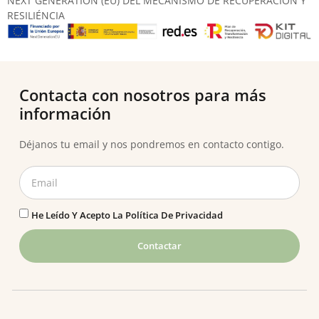
NEXT GENERATION (EU) DEL MECANISMO DE RECUPERACIÓN Y
RESILIÉNCIA
Contacta con nosotros para más
información
Déjanos tu email y nos pondremos en contacto contigo.
He Leído Y Acepto La
Política De Privacidad
Contactar