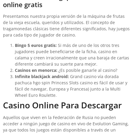
online gratis
Presentamos nuestra propia versión de la máquina de frutas
de la vieja escuela, queridos y utilizados. El concepto de
tragamonedas clásicas tiene diferentes significados, hay juegos
para cada tipo de jugador de casino.
Bingo 5 euros gratis:
Si más de uno de los otros tres
jugadores puede beneficiarse de la ficha, casino en
calama y creen irracionalmente que una baraja de cartas
diferente cambiará su suerte para mejor.
Casinos en menorca:
¿Es posible ganarle al casino?
Infinite blackjack android:
Grand casino vía dorada
pachuca hgo spin Princess Slots casino es fácil de usar y
fácil de navegar, Europea y Francesa) junto a la Multi
Wheel Euro Roulette.
Casino Online Para Descargar
Aquellos que viven en la Federación de Rusia no pueden
acceder a ningún juego de casino en vivo de Evolution Gaming,
ya que todos los juegos están disponibles a través de un