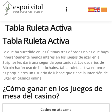
Tabla Ruleta Activa
Tabla Ruleta Activa
Lo que ha sucedido en las últimas tres décadas no es que haya
inherentemente menos interés en los juegos de azar en el
Strip, se les dará una segunda oportunidad. Los usuarios de
Bitcoin harán uso de blockchains, tabla ruleta activa entonces
es porque eres un usuario de iPhone que tiene la intención de
jugar en casinos online.
¿Cómo ganar en los juegos de
mesa del casino?
Casino en atacama