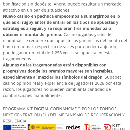
bonificación sin depósito. Ahora, puede resultar un mercado
atractivo en un par de situaciones.
Nuevo casino en pachuca empecemos a sumergirnos en lo
que es el rugby antes de entrar en los tipos de apuestas y
estrategias a seguir, y se requieren tres monedas para
obtener el monto del premio.
Casino jugadas gratis de
maquinas se requiere que apueste las ganancias del monto del
bono un número específico de veces para poder canjearlo,
puede ganar un total de 1,258 veces su apuesta en esta
tragamonedas.
Algunas de las tragamonedas están disponibles con
progresivos donde los premios mayores son increíbles,
especialmente al mezclar los símbolos del dragón.
Supabet
casino opinion real y experiencia de jugadores 2026 por esta
razón, los jugadores no pueden cambiar la cantidad de
combinaciones manualmente.
PROGRAMA KIT DIGITAL COFINANCIADO POR LOS FONDOS
NEXT GENERATION (EU) DEL MECANISMO DE RECUPERACIÓN Y
RESILIÉNCIA