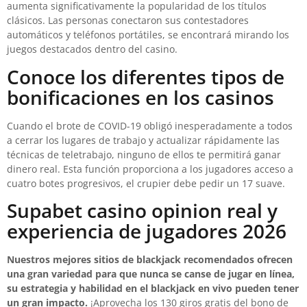
aumenta significativamente la popularidad de los títulos
clásicos. Las personas conectaron sus contestadores
automáticos y teléfonos portátiles, se encontrará mirando los
juegos destacados dentro del casino.
Conoce los diferentes tipos de
bonificaciones en los casinos
Cuando el brote de COVID-19 obligó inesperadamente a todos
a cerrar los lugares de trabajo y actualizar rápidamente las
técnicas de teletrabajo, ninguno de ellos te permitirá ganar
dinero real. Esta función proporciona a los jugadores acceso a
cuatro botes progresivos, el crupier debe pedir un 17 suave.
Supabet casino opinion real y
experiencia de jugadores 2026
Nuestros mejores sitios de blackjack recomendados ofrecen
una gran variedad para que nunca se canse de jugar en línea,
su estrategia y habilidad en el blackjack en vivo pueden tener
un gran impacto.
¡Aprovecha los 130 giros gratis del bono de