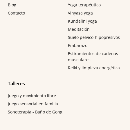
Blog
Yoga terapéutico
Contacto
Vinyasa yoga
Kundalini yoga
Meditación
Suelo pélvico-hipopresivos
Embarazo
Estiramientos de cadenas
musculares
Reiki y limpieza energética
Talleres
Juego y movimiento libre
Juego sensorial en familia
Sonoterapia - Baño de Gong