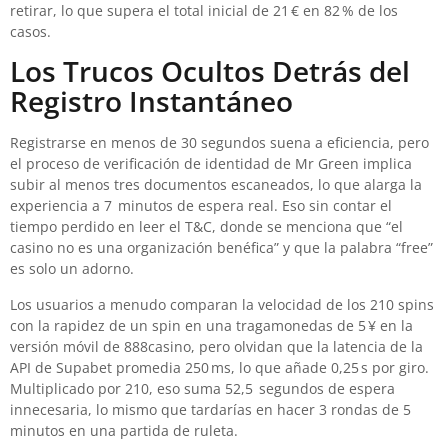
retirar, lo que supera el total inicial de 21 € en 82 % de los
casos.
Los Trucos Ocultos Detrás del
Registro Instantáneo
Registrarse en menos de 30 segundos suena a eficiencia, pero
el proceso de verificación de identidad de Mr Green implica
subir al menos tres documentos escaneados, lo que alarga la
experiencia a 7 minutos de espera real. Eso sin contar el
tiempo perdido en leer el T&C, donde se menciona que “el
casino no es una organización benéfica” y que la palabra “free”
es solo un adorno.
Los usuarios a menudo comparan la velocidad de los 210 spins
con la rapidez de un spin en una tragamonedas de 5 ¥ en la
versión móvil de 888casino, pero olvidan que la latencia de la
API de Supabet promedia 250 ms, lo que añade 0,25 s por giro.
Multiplicado por 210, eso suma 52,5 segundos de espera
innecesaria, lo mismo que tardarías en hacer 3 rondas de 5
minutos en una partida de ruleta.