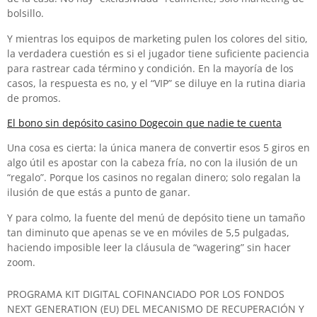
bolsillo.
Y mientras los equipos de marketing pulen los colores del sitio,
la verdadera cuestión es si el jugador tiene suficiente paciencia
para rastrear cada término y condición. En la mayoría de los
casos, la respuesta es no, y el “VIP” se diluye en la rutina diaria
de promos.
El bono sin depósito casino Dogecoin que nadie te cuenta
Una cosa es cierta: la única manera de convertir esos 5 giros en
algo útil es apostar con la cabeza fría, no con la ilusión de un
“regalo”. Porque los casinos no regalan dinero; solo regalan la
ilusión de que estás a punto de ganar.
Y para colmo, la fuente del menú de depósito tiene un tamaño
tan diminuto que apenas se ve en móviles de 5,5 pulgadas,
haciendo imposible leer la cláusula de “wagering” sin hacer
zoom.
PROGRAMA KIT DIGITAL COFINANCIADO POR LOS FONDOS
NEXT GENERATION (EU) DEL MECANISMO DE RECUPERACIÓN Y