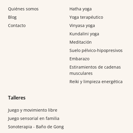
Quiénes somos
Hatha yoga
Blog
Yoga terapéutico
Contacto
Vinyasa yoga
Kundalini yoga
Meditación
Suelo pélvico-hipopresivos
Embarazo
Estiramientos de cadenas
musculares
Reiki y limpieza energética
Talleres
Juego y movimiento libre
Juego sensorial en familia
Sonoterapia - Baño de Gong