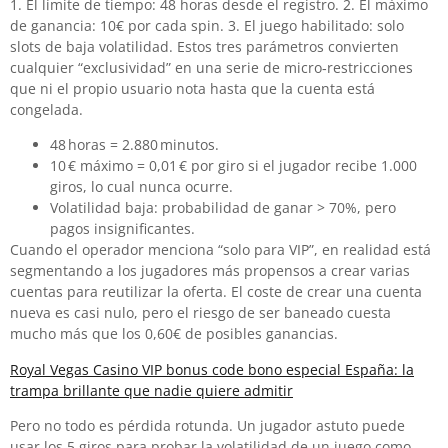
1. El límite de tiempo: 48 horas desde el registro. 2. El máximo
de ganancia: 10€ por cada spin. 3. El juego habilitado: solo
slots de baja volatilidad. Estos tres parámetros convierten
cualquier “exclusividad” en una serie de micro‑restricciones
que ni el propio usuario nota hasta que la cuenta está
congelada.
48 horas = 2.880 minutos.
10 € máximo = 0,01 € por giro si el jugador recibe 1.000
giros, lo cual nunca ocurre.
Volatilidad baja: probabilidad de ganar > 70%, pero
pagos insignificantes.
Cuando el operador menciona “solo para VIP”, en realidad está
segmentando a los jugadores más propensos a crear varias
cuentas para reutilizar la oferta. El coste de crear una cuenta
nueva es casi nulo, pero el riesgo de ser baneado cuesta
mucho más que los 0,60€ de posibles ganancias.
Royal Vegas Casino VIP bonus code bono especial España: la
trampa brillante que nadie quiere admitir
Pero no todo es pérdida rotunda. Un jugador astuto puede
usar los 5 giros para probar la volatilidad de un juego como