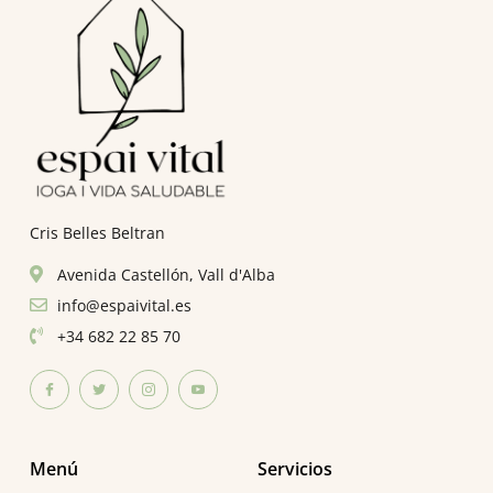
Cris Belles Beltran
Avenida Castellón, Vall d'Alba
info@espaivital.es
+34 682 22 85 70
Menú
Servicios