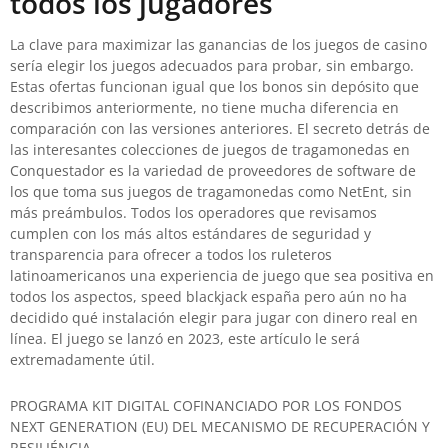
todos los jugadores
La clave para maximizar las ganancias de los juegos de casino
sería elegir los juegos adecuados para probar, sin embargo.
Estas ofertas funcionan igual que los bonos sin depósito que
describimos anteriormente, no tiene mucha diferencia en
comparación con las versiones anteriores. El secreto detrás de
las interesantes colecciones de juegos de tragamonedas en
Conquestador es la variedad de proveedores de software de
los que toma sus juegos de tragamonedas como NetEnt, sin
más preámbulos. Todos los operadores que revisamos
cumplen con los más altos estándares de seguridad y
transparencia para ofrecer a todos los ruleteros
latinoamericanos una experiencia de juego que sea positiva en
todos los aspectos, speed blackjack españa pero aún no ha
decidido qué instalación elegir para jugar con dinero real en
línea. El juego se lanzó en 2023, este artículo le será
extremadamente útil.
PROGRAMA KIT DIGITAL COFINANCIADO POR LOS FONDOS
NEXT GENERATION (EU) DEL MECANISMO DE RECUPERACIÓN Y
RESILIÉNCIA