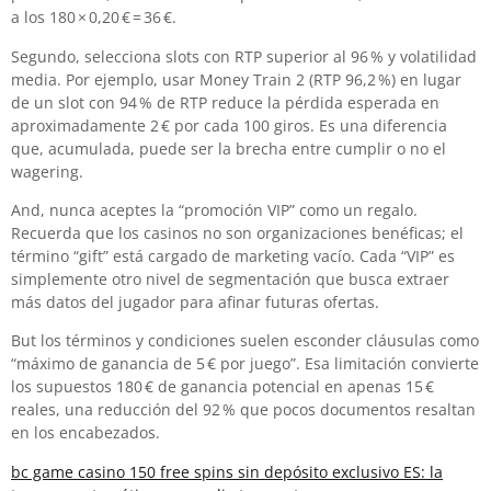
a los 180 × 0,20 € = 36 €.
Segundo, selecciona slots con RTP superior al 96 % y volatilidad
media. Por ejemplo, usar Money Train 2 (RTP 96,2 %) en lugar
de un slot con 94 % de RTP reduce la pérdida esperada en
aproximadamente 2 € por cada 100 giros. Es una diferencia
que, acumulada, puede ser la brecha entre cumplir o no el
wagering.
And, nunca aceptes la “promoción VIP” como un regalo.
Recuerda que los casinos no son organizaciones benéficas; el
término “gift” está cargado de marketing vacío. Cada “VIP” es
simplemente otro nivel de segmentación que busca extraer
más datos del jugador para afinar futuras ofertas.
But los términos y condiciones suelen esconder cláusulas como
“máximo de ganancia de 5 € por juego”. Esa limitación convierte
los supuestos 180 € de ganancia potencial en apenas 15 €
reales, una reducción del 92 % que pocos documentos resaltan
en los encabezados.
bc game casino 150 free spins sin depósito exclusivo ES: la