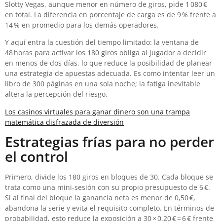
Slotty Vegas, aunque menor en número de giros, pide 1 080 €
en total. La diferencia en porcentaje de carga es de 9 % frente a
14 % en promedio para los demás operadores.
Y aquí entra la cuestión del tiempo limitado: la ventana de
48 horas para activar los 180 giros obliga al jugador a decidir
en menos de dos días, lo que reduce la posibilidad de planear
una estrategia de apuestas adecuada. Es como intentar leer un
libro de 300 páginas en una sola noche; la fatiga inevitable
altera la percepción del riesgo.
Los casinos virtuales para ganar dinero son una trampa
matemática disfrazada de diversión
Estrategias frías para no perder
el control
Primero, divide los 180 giros en bloques de 30. Cada bloque se
trata como una mini‑sesión con su propio presupuesto de 6 €.
Si al final del bloque la ganancia neta es menor de 0,50 €,
abandona la serie y evita el requisito completo. En términos de
probabilidad, esto reduce la exposición a 30 × 0,20 € = 6 € frente