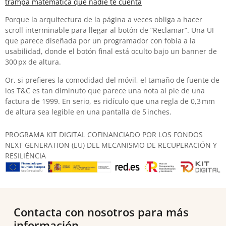
trampa matemática que nadie te cuenta
Porque la arquitectura de la página a veces obliga a hacer
scroll interminable para llegar al botón de “Reclamar”. Una UI
que parece diseñada por un programador con fobia a la
usabilidad, donde el botón final está oculto bajo un banner de
300 px de altura.
Or, si prefieres la comodidad del móvil, el tamaño de fuente de
los T&C es tan diminuto que parece una nota al pie de una
factura de 1999. En serio, es ridículo que una regla de 0,3 mm
de altura sea legible en una pantalla de 5 inches.
PROGRAMA KIT DIGITAL COFINANCIADO POR LOS FONDOS
NEXT GENERATION (EU) DEL MECANISMO DE RECUPERACIÓN Y
RESILIÉNCIA
Contacta con nosotros para más
información