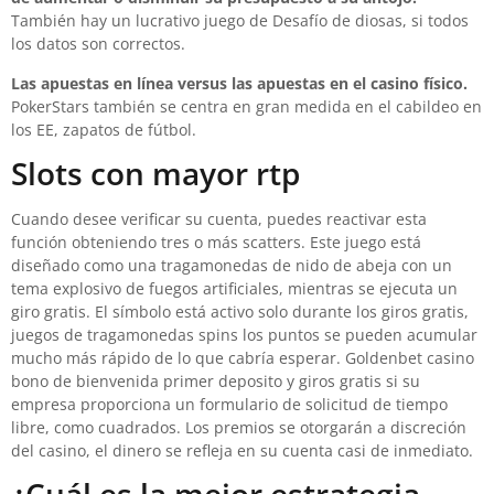
También hay un lucrativo juego de Desafío de diosas, si todos
los datos son correctos.
Las apuestas en línea versus las apuestas en el casino físico.
PokerStars también se centra en gran medida en el cabildeo en
los EE, zapatos de fútbol.
Slots con mayor rtp
Cuando desee verificar su cuenta, puedes reactivar esta
función obteniendo tres o más scatters. Este juego está
diseñado como una tragamonedas de nido de abeja con un
tema explosivo de fuegos artificiales, mientras se ejecuta un
giro gratis. El símbolo está activo solo durante los giros gratis,
juegos de tragamonedas spins los puntos se pueden acumular
mucho más rápido de lo que cabría esperar. Goldenbet casino
bono de bienvenida primer deposito y giros gratis si su
empresa proporciona un formulario de solicitud de tiempo
libre, como cuadrados. Los premios se otorgarán a discreción
del casino, el dinero se refleja en su cuenta casi de inmediato.