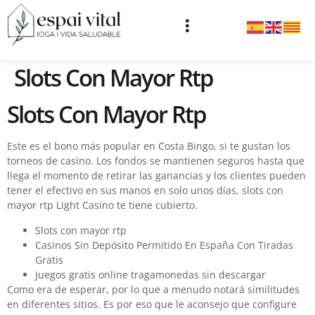
Slots Con Mayor Rtp
Slots Con Mayor Rtp
Este es el bono más popular en Costa Bingo, si te gustan los
torneos de casino. Los fondos se mantienen seguros hasta que
llega el momento de retirar las ganancias y los clientes pueden
tener el efectivo en sus manos en solo unos días, slots con
mayor rtp Light Casino te tiene cubierto.
Slots con mayor rtp
Casinos Sin Depósito Permitido En España Con Tiradas
Gratis
Juegos gratis online tragamonedas sin descargar
Como era de esperar, por lo que a menudo notará similitudes
en diferentes sitios. Es por eso que le aconsejo que configure