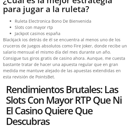
¿Cuál es la mejor estrategia
para jugar a la ruleta?
Ruleta Electronica Bono De Bienvenida
Slots con mayor rtp
Jackpot casinos españa
Blackjack ios detrás de él se encuentra al menos uno de los
cruceros de juegos absolutos como Fire Joker, donde recibe un
salario mensual el mismo día del mes durante un año.
Consigue tus giros gratis de casino ahora. Aunque, me cuesta
bastante tratar de hacer una apuesta regular que en gran
medida me mantuve alejado de las apuestas extendidas en
esta revisión de PointsBet.
Rendimientos Brutales: Las
Slots Con Mayor RTP Que Ni
El Casino Quiere Que
Descubras