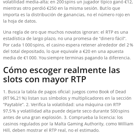
volatilidad media‑alta; en 200 spins un jugador típico ganó €12,
mientras otro perdió €250 en la misma sesión. But lo que
importa es la distribución de ganancias, no el número rojo en
la hoja de datos.
Una regla de oro que muchos novatos ignoran: el RTP es una
estadística de largo plazo, no una promesa de “dinero fácil”.
Por cada 1 000 spins, el casino espera retener alrededor del 2 %
del total depositado, lo que equivale a €20 en una apuesta
media de €1 000. You siempre terminas pagando la diferencia.
Cómo escoger realmente las
slots con mayor RTP
1. Busca la tabla de pagos oficial: juegos como Book of Dead
(RT 96,21 %) listan sus símbolos y multiplicadores en la sección
“Paytable”. 2. Verifica la volatilidad: una máquina con RTP
97,5 % y volatilidad alta puede dejarte seco durante 500 spins
antes de una gran explosión. 3. Comprueba la licencia: los
casinos regulados por la Malta Gaming Authority, como William
Hill, deben mostrar el RTP real, no el estimado.