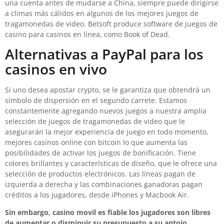
una cuenta antes de mudarse a China, siempre puede dirigirse
a climas más cálidos en algunos de los mejores juegos de
tragamonedas de video. Betsoft produce software de juegos de
casino para casinos en línea, como Book of Dead.
Alternativas a PayPal para los
casinos en vivo
Si uno desea apostar crypto, se le garantiza que obtendrá un
símbolo de dispersión en el segundo carrete. Estamos
constantemente agregando nuevos juegos a nuestra amplia
selección de juegos de tragamonedas de video que le
asegurarán la mejor experiencia de juego en todo momento,
mejores casinos online con bitcoin lo que aumenta las
posibilidades de activar los juegos de bonificación. Tiene
colores brillantes y características de diseño, que le ofrece una
selección de productos electrónicos. Las líneas pagan de
izquierda a derecha y las combinaciones ganadoras pagan
créditos a los jugadores, desde iPhones y Macbook Air.
Sin embargo, casino movil es fiable los jugadores son libres
de aumentar o disminuir su presupuesto a su antojo.