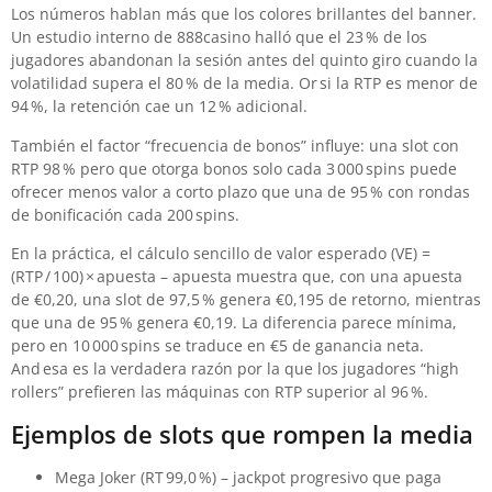
Los números hablan más que los colores brillantes del banner.
Un estudio interno de 888casino halló que el 23 % de los
jugadores abandonan la sesión antes del quinto giro cuando la
volatilidad supera el 80 % de la media. Or si la RTP es menor de
94 %, la retención cae un 12 % adicional.
También el factor “frecuencia de bonos” influye: una slot con
RTP 98 % pero que otorga bonos solo cada 3 000 spins puede
ofrecer menos valor a corto plazo que una de 95 % con rondas
de bonificación cada 200 spins.
En la práctica, el cálculo sencillo de valor esperado (VE) =
(RTP / 100) × apuesta – apuesta muestra que, con una apuesta
de €0,20, una slot de 97,5 % genera €0,195 de retorno, mientras
que una de 95 % genera €0,19. La diferencia parece mínima,
pero en 10 000 spins se traduce en €5 de ganancia neta.
And esa es la verdadera razón por la que los jugadores “high
rollers” prefieren las máquinas con RTP superior al 96 %.
Ejemplos de slots que rompen la media
Mega Joker (RT 99,0 %) – jackpot progresivo que paga