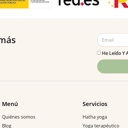
 más
He Leído Y 
Menú
Servicios
Quiénes somos
Hatha yoga
Blog
Yoga terapéutico