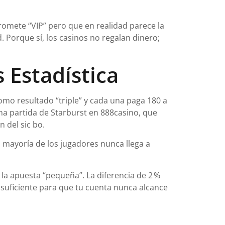
promete “VIP” pero que en realidad parece la
. Porque sí, los casinos no regalan dinero;
 Estadística
como resultado “triple” y cada una paga 180 a
na partida de Starburst en 888casino, que
 del sic bo.
 mayoría de los jugadores nunca llega a
n la apuesta “pequeña”. La diferencia de 2 %
 suficiente para que tu cuenta nunca alcance