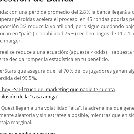
onda: con una pérdida promedio del 2,8 % la banca llegará 
uperar pérdidas acelera el proceso: en 45 rondas podrías per
oporción 3:2 reduce la volatilidad, pero sigue quedando bajo
nfocan en “pair” (probabilidad 75 %) reciben pagos de 11 a 1,
de margen.
ro real se reduce a una ecuación: (apuesta × odds) − (apuesta 
erte decida romper la estadística en tu beneficio.
rStars que asegura que “el 70 % de los jugadores ganan algo
rdida del 99,5 %.
to hoy ES: El truco del marketing que nadie te cuenta
 ilusión de la “casa amiga”
uest llegan a una volatilidad “alta”, la adrenalina que gener
mente aleatoria y sin estrategia posible, mientras que en si
ntaja marginal.
ros que nadie quiere ver