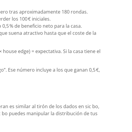
a cero tras aproximadamente 180 rondas.
der los 100 € iniciales.
 0,5 % de beneficio neto para la casa.
 que suena atractivo hasta que el coste de la
× house edge) = expectativa. Si la casa tiene el
”. Ese número incluye a los que ganan 0,5 €,
an es similar al tirón de los dados en sic bo,
c bo puedes manipular la distribución de tus