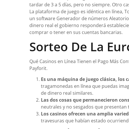
tardar de 3 a 5 días, pero no siempre. Otro ca
La plataforma de juego es idéntica en línea, 
un software Generador de números Aleatorios (
dinero real el gobierno responderá estableci
comprar o tener en sus cuentas bancarias.
Sorteo De La Eur
Qué Casinos en Línea Tienen el Pago Más Conf
Payforit.
Es una máquina de juego clásica, los 
tragamonedas en línea que puedas imagin
de dinero real similares.
Las dos cosas que permanecieron const
neutrales y no sesgados que presentan t
Los casinos ofrecen una amplia varied
travesuras que habían estado ocurriendo