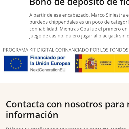
Bono de depósito de fi
A partir de ese encabezado, Marco Siniestra 
burdeos chippendales es un poco de categoría
confiabilidad. Mientras Goa fue el primero en
juego de casino, quiero jugar al blackjack si
PROGRAMA KIT DIGITAL COFINANCIADO POR LOS FONDOS 
Contacta con nosotros para
información