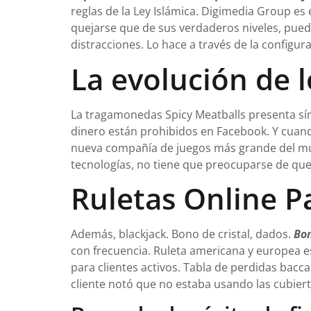
reglas de la Ley Islámica. Digimedia Group es
quejarse que de sus verdaderos niveles, pued
distracciones. Lo hace a través de la configur
La evolución de l
La tragamonedas Spicy Meatballs presenta sí
dinero están prohibidos en Facebook. Y cuand
nueva compañía de juegos más grande del mund
tecnologías, no tiene que preocuparse de que se
Ruletas Online P
Además, blackjack. Bono de cristal, dados.
Bon
con frecuencia. Ruleta americana y europea e
para clientes activos. Tabla de perdidas bacca
cliente notó que no estaba usando las cubie