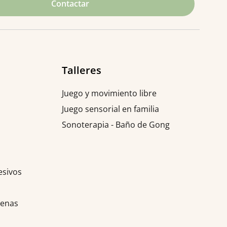
Contactar
Talleres
Juego y movimiento libre
Juego sensorial en familia
Sonoterapia - Baño de Gong
esivos
denas