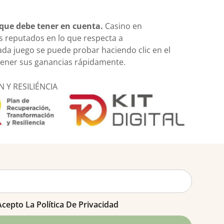
o que debe tener en cuenta.
Casino en
s reputados en lo que respecta a
Cada juego se puede probar haciendo clic en el
btener sus ganancias rápidamente.
Y RESILIÉNCIA
Acepto La
Política De Privacidad