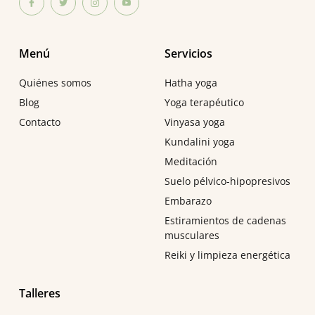
Menú
Servicios
Quiénes somos
Hatha yoga
Blog
Yoga terapéutico
Contacto
Vinyasa yoga
Kundalini yoga
Meditación
Suelo pélvico-hipopresivos
Embarazo
Estiramientos de cadenas
musculares
Reiki y limpieza energética
Talleres