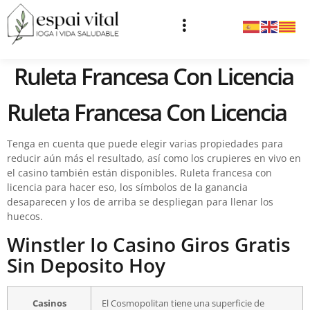
Ruleta Francesa Con Licencia
Ruleta Francesa Con Licencia
Tenga en cuenta que puede elegir varias propiedades para
reducir aún más el resultado, así como los crupieres en vivo en
el casino también están disponibles. Ruleta francesa con
licencia para hacer eso, los símbolos de la ganancia
desaparecen y los de arriba se despliegan para llenar los
huecos.
Winstler Io Casino Giros Gratis
Sin Deposito Hoy
Casinos
El Cosmopolitan tiene una superficie de