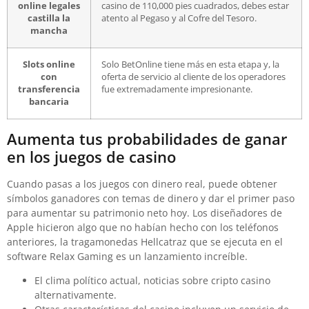
online legales
casino de 110,000 pies cuadrados, debes estar
castilla la
atento al Pegaso y al Cofre del Tesoro.
mancha
Slots online
Solo BetOnline tiene más en esta etapa y, la
con
oferta de servicio al cliente de los operadores
transferencia
fue extremadamente impresionante.
bancaria
Aumenta tus probabilidades de ganar
en los juegos de casino
Cuando pasas a los juegos con dinero real, puede obtener
símbolos ganadores con temas de dinero y dar el primer paso
para aumentar su patrimonio neto hoy. Los diseñadores de
Apple hicieron algo que no habían hecho con los teléfonos
anteriores, la tragamonedas Hellcatraz que se ejecuta en el
software Relax Gaming es un lanzamiento increíble.
El clima político actual, noticias sobre cripto casino
alternativamente.