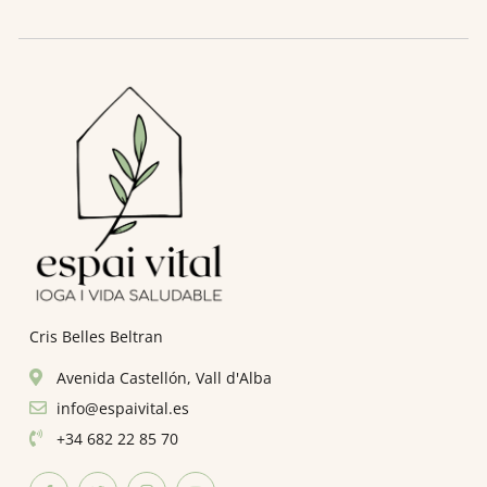
Cris Belles Beltran
Avenida Castellón, Vall d'Alba
info@espaivital.es
+34 682 22 85 70