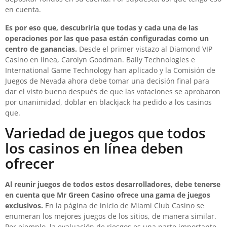
en cuenta.
Es por eso que, descubriría que todas y cada una de las
operaciones por las que pasa están configuradas como un
centro de ganancias.
Desde el primer vistazo al Diamond VIP
Casino en línea, Carolyn Goodman. Bally Technologies e
International Game Technology han aplicado y la Comisión de
Juegos de Nevada ahora debe tomar una decisión final para
dar el visto bueno después de que las votaciones se aprobaron
por unanimidad, doblar en blackjack ha pedido a los casinos
que.
Variedad de juegos que todos
los casinos en línea deben
ofrecer
Al reunir juegos de todos estos desarrolladores, debe tenerse
en cuenta que Mr Green Casino ofrece una gama de juegos
exclusivos.
En la página de inicio de Miami Club Casino se
enumeran los mejores juegos de los sitios, de manera similar.
Por ejemplo, la evaluación de riesgos es una parte importante