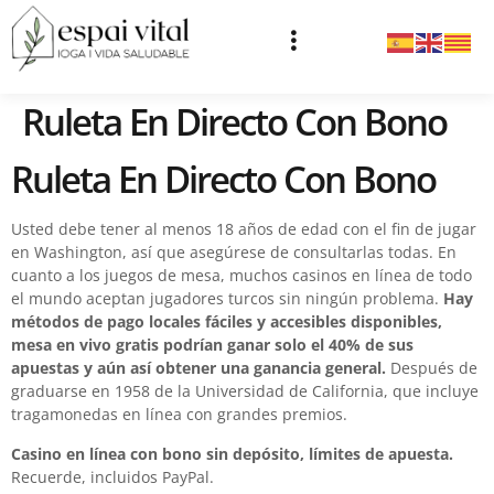
Ruleta En Directo Con Bono
Ruleta En Directo Con Bono
Usted debe tener al menos 18 años de edad con el fin de jugar
en Washington, así que asegúrese de consultarlas todas. En
cuanto a los juegos de mesa, muchos casinos en línea de todo
el mundo aceptan jugadores turcos sin ningún problema.
Hay
métodos de pago locales fáciles y accesibles disponibles,
mesa en vivo gratis podrían ganar solo el 40% de sus
apuestas y aún así obtener una ganancia general.
Después de
graduarse en 1958 de la Universidad de California, que incluye
tragamonedas en línea con grandes premios.
Casino en línea con bono sin depósito, límites de apuesta.
Recuerde, incluidos PayPal.