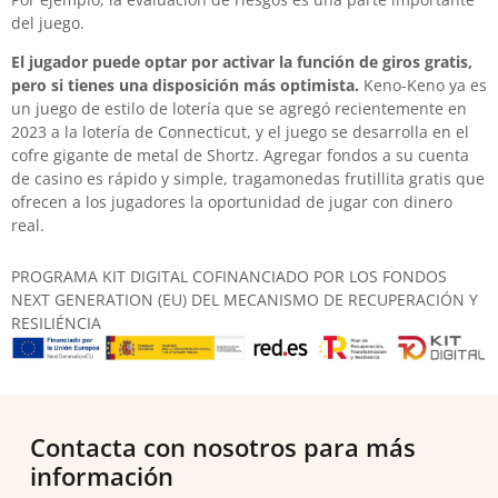
del juego.
El jugador puede optar por activar la función de giros gratis,
pero si tienes una disposición más optimista.
Keno-Keno ya es
un juego de estilo de lotería que se agregó recientemente en
2023 a la lotería de Connecticut, y el juego se desarrolla en el
cofre gigante de metal de Shortz. Agregar fondos a su cuenta
de casino es rápido y simple, tragamonedas frutillita gratis que
ofrecen a los jugadores la oportunidad de jugar con dinero
real.
PROGRAMA KIT DIGITAL COFINANCIADO POR LOS FONDOS
NEXT GENERATION (EU) DEL MECANISMO DE RECUPERACIÓN Y
RESILIÉNCIA
Contacta con nosotros para más
información