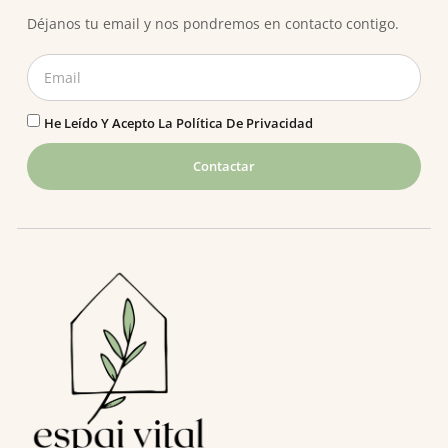
Déjanos tu email y nos pondremos en contacto contigo.
He Leído Y Acepto La
Política De Privacidad
Contactar