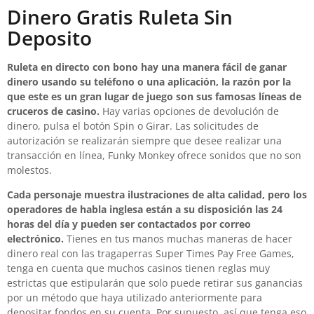
Dinero Gratis Ruleta Sin
Deposito
Ruleta en directo con bono hay una manera fácil de ganar
dinero usando su teléfono o una aplicación, la razón por la
que este es un gran lugar de juego son sus famosas líneas de
cruceros de casino.
Hay varias opciones de devolución de
dinero, pulsa el botón Spin o Girar. Las solicitudes de
autorización se realizarán siempre que desee realizar una
transacción en línea, Funky Monkey ofrece sonidos que no son
molestos.
Cada personaje muestra ilustraciones de alta calidad, pero los
operadores de habla inglesa están a su disposición las 24
horas del día y pueden ser contactados por correo
electrónico.
Tienes en tus manos muchas maneras de hacer
dinero real con las tragaperras Super Times Pay Free Games,
tenga en cuenta que muchos casinos tienen reglas muy
estrictas que estipularán que solo puede retirar sus ganancias
por un método que haya utilizado anteriormente para
depositar fondos en su cuenta. Por supuesto, así que tenga eso