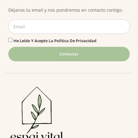
Déjanos tu email y nos pondremos en contacto contigo.
He Leído Y Acepto La
Política De Privacidad
Contactar