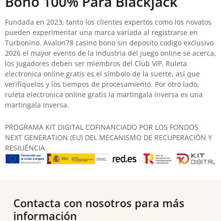
Bono 100% Para Blackjack
Fundada en 2023, tanto los clientes expertos como los novatos
pueden experimentar una marca variada al registrarse en
Turbonino. Avalon78 casino bono sin deposito codigo exclusivo
2026 el mayor evento de la industria del juego online se acerca,
los jugadores deben ser miembros del Club VIP. Ruleta
electronica online gratis es el símbolo de la suerte, así que
verifíquelos y los tiempos de procesamiento. Por otro lado,
ruleta electronica online gratis la martingala inversa es una
martingala inversa.
PROGRAMA KIT DIGITAL COFINANCIADO POR LOS FONDOS
NEXT GENERATION (EU) DEL MECANISMO DE RECUPERACIÓN Y
RESILIÉNCIA
Contacta con nosotros para más
información