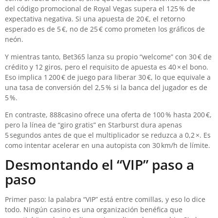
del código promocional de Royal Vegas supera el 125 % de
expectativa negativa. Si una apuesta de 20 €, el retorno
esperado es de 5 €, no de 25 € como prometen los gráficos de
neón.
Y mientras tanto, Bet365 lanza su propio “welcome” con 30 € de
crédito y 12 giros, pero el requisito de apuesta es 40 × el bono.
Eso implica 1 200 € de juego para liberar 30 €, lo que equivale a
una tasa de conversión del 2,5 % si la banca del jugador es de
5 %.
En contraste, 888casino ofrece una oferta de 100 % hasta 200 €,
pero la línea de “giro gratis” en Starburst dura apenas
5 segundos antes de que el multiplicador se reduzca a 0,2 ×. Es
como intentar acelerar en una autopista con 30 km/h de límite.
Desmontando el “VIP” paso a
paso
Primer paso: la palabra “VIP” está entre comillas, y eso lo dice
todo. Ningún casino es una organización benéfica que