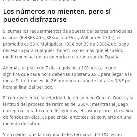
Los números no mienten, pero sí
pueden disfrazarse
Si sumas los requerimientos de apuesta de los tres principales
casinos (Bet365 40 ×, 888casino 35 × y William Hill 30 ×), el
promedio es 35 ×. Multiplicar 100 € por 35 da 3 500 € de juego
necesario para cualquier “bono”. Eso es más que el sueldo
medio mensual de un operario en la zona sur de España.
Además, el plazo de 7 días equivale a 168 horas, lo que
significa que cada hora deberías apostar 20,8 € para llegar a la
meta. Si tu ritmo es de 2 € por minuto, aún te faltarán 0,3 € por
hora al final del periodo.
El contraste entre la velocidad de un spin en Gonzo’s Quest y la
lentitud del proceso de retiro es del 250 %: mientras el juego
entrega resultados en milisegundos, el casino procesa la salida
de fondos en días. La paciencia, entonces, se convierte en una
moneda de sobra.
Y no olvides que la mayoría de los términos del T&C están