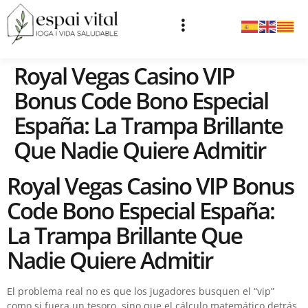
Royal Vegas Casino VIP
Bonus Code Bono Especial
España: La Trampa Brillante
Que Nadie Quiere Admitir
Royal Vegas Casino VIP Bonus
Code Bono Especial España:
La Trampa Brillante Que
Nadie Quiere Admitir
El problema real no es que los jugadores busquen el “vip”
como si fuera un tesoro, sino que el cálculo matemático detrás