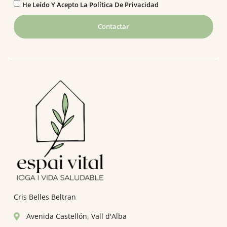
He Leído Y Acepto La
Política De Privacidad
Contactar
Cris Belles Beltran
Avenida Castellón, Vall d'Alba