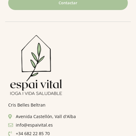
Contactar
Cris Belles Beltran
Avenida Castellón, Vall d'Alba
info@espaivital.es
+34 682 22 85 70