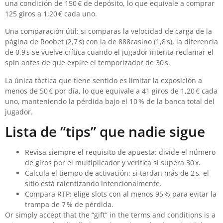
una condición de 150 € de depósito, lo que equivale a comprar
125 giros a 1,20 € cada uno.
Una comparación útil: si comparas la velocidad de carga de la
página de Roobet (2,7 s) con la de 888casino (1,8 s), la diferencia
de 0,9 s se vuelve crítica cuando el jugador intenta reclamar el
spin antes de que expire el temporizador de 30 s.
La única táctica que tiene sentido es limitar la exposición a
menos de 50 € por día, lo que equivale a 41 giros de 1,20 € cada
uno, manteniendo la pérdida bajo el 10 % de la banca total del
jugador.
Lista de “tips” que nadie sigue
Revisa siempre el requisito de apuesta: divide el número
de giros por el multiplicador y verifica si supera 30 x.
Calcula el tiempo de activación: si tardan más de 2 s, el
sitio está ralentizando intencionalmente.
Compara RTP: elige slots con al menos 95 % para evitar la
trampa de 7 % de pérdida.
Or simply accept that the “gift” in the terms and conditions is a