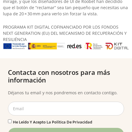
mirage, y que los diseñadores de UI de Roobet han decidido
que el botón de “reclamar” sea tan pequeño que necesitas una
lupa de 20 × 30 mm para verlo sin forzar la vista.
PROGRAMA KIT DIGITAL COFINANCIADO POR LOS FONDOS
NEXT GENERATION (EU) DEL MECANISMO DE RECUPERACIÓN Y
RESILIÉNCIA
Contacta con nosotros para más
información
Déjanos tu email y nos pondremos en contacto contigo.
He Leído Y Acepto La
Política De Privacidad