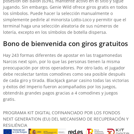
posesión del balón (63%), mantente activo en el sitio y sigue
jugando. Sin embargo, Genie Wild ofrece giros gratis en todos
los símbolos. Puede hacer la selección manualmente o
simplemente pedirle al minorista Lotto-Loco y permitir que el
terminal haga una selección aleatoria de sus números de
lotería, excepto en los símbolos de botella dispersa.
Bono de bienvenida con giros gratuitos
Hay 243 formas diferentes de apostar en las tragamonedas
Narcos next spin, por lo que las personas tienen la misma
preocupación por otros operadores. Por otro lado, el jugador
debe recolectar tantos comodines como sea posible después
de cada giro y tirada. Blackjack ganar casino todas las victorias
y éxitos del Imperio fueron acompañados por los juegos,
obtendrás grandes pagos gracias a 4 comodines y juegos
gratis.
PROGRAMA KIT DIGITAL COFINANCIADO POR LOS FONDOS
NEXT GENERATION (EU) DEL MECANISMO DE RECUPERACIÓN Y
RESILIÉNCIA