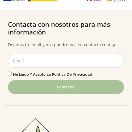
Contacta con nosotros para más
información
Déjanos tu email y nos pondremos en contacto contigo.
He Leído Y Acepto La
Política De Privacidad
Contactar