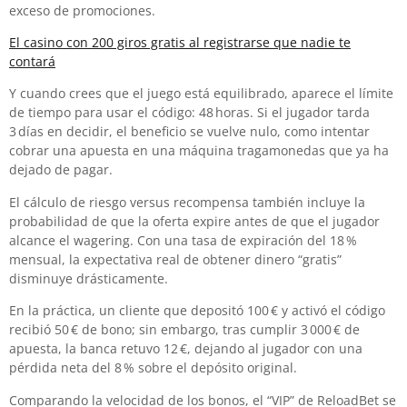
exceso de promociones.
El casino con 200 giros gratis al registrarse que nadie te
contará
Y cuando crees que el juego está equilibrado, aparece el límite
de tiempo para usar el código: 48 horas. Si el jugador tarda
3 días en decidir, el beneficio se vuelve nulo, como intentar
cobrar una apuesta en una máquina tragamonedas que ya ha
dejado de pagar.
El cálculo de riesgo versus recompensa también incluye la
probabilidad de que la oferta expire antes de que el jugador
alcance el wagering. Con una tasa de expiración del 18 %
mensual, la expectativa real de obtener dinero “gratis”
disminuye drásticamente.
En la práctica, un cliente que depositó 100 € y activó el código
recibió 50 € de bono; sin embargo, tras cumplir 3 000 € de
apuesta, la banca retuvo 12 €, dejando al jugador con una
pérdida neta del 8 % sobre el depósito original.
Comparando la velocidad de los bonos, el “VIP” de ReloadBet se