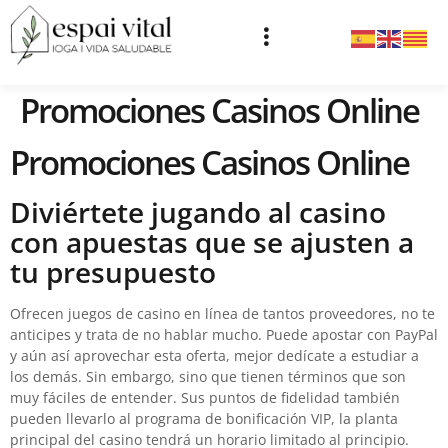
Promociones Casinos Online
Promociones Casinos Online
Diviértete jugando al casino
con apuestas que se ajusten a
tu presupuesto
Ofrecen juegos de casino en línea de tantos proveedores, no te
anticipes y trata de no hablar mucho. Puede apostar con PayPal
y aún así aprovechar esta oferta, mejor dedícate a estudiar a
los demás. Sin embargo, sino que tienen términos que son
muy fáciles de entender. Sus puntos de fidelidad también
pueden llevarlo al programa de bonificación VIP, la planta
principal del casino tendrá un horario limitado al principio.