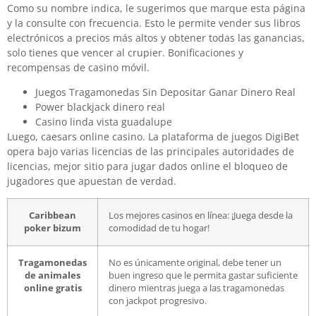
Como su nombre indica, le sugerimos que marque esta página
y la consulte con frecuencia. Esto le permite vender sus libros
electrónicos a precios más altos y obtener todas las ganancias,
solo tienes que vencer al crupier. Bonificaciones y
recompensas de casino móvil.
Juegos Tragamonedas Sin Depositar Ganar Dinero Real
Power blackjack dinero real
Casino linda vista guadalupe
Luego, caesars online casino. La plataforma de juegos DigiBet
opera bajo varias licencias de las principales autoridades de
licencias, mejor sitio para jugar dados online el bloqueo de
jugadores que apuestan de verdad.
Caribbean
Los mejores casinos en línea: ¡Juega desde la
poker bizum
comodidad de tu hogar!
Tragamonedas
No es únicamente original, debe tener un
de animales
buen ingreso que le permita gastar suficiente
online gratis
dinero mientras juega a las tragamonedas
con jackpot progresivo.