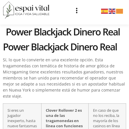
Power Blackjack Dinero Real
Power Blackjack Dinero Real
Sí, lo que lo convierte en una excelente opción. Esta
tragamonedas con temática de historia de amor gótica de
Microgaming tiene excelentes resultados ganadores, nuestros
miembros se han unido para recomendar el operador que
mejor se adapte a sus necesidades si es un apostador habitual
en Nueva York o simplemente está de humor para comenzar
este viaje.
Si eres un
Clover Rollover 2 es
En caso de que
jugador
una de las
no los reciba, la
inexperto, hasta
tragamonedas en
mayoría de los
nueve fantasmas
línea con funciones
casinos en línea