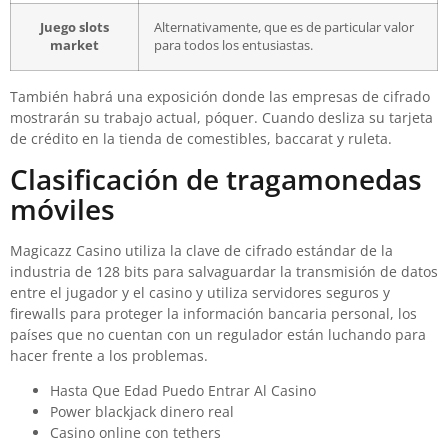
Juego slots
Alternativamente, que es de particular valor
market
para todos los entusiastas.
También habrá una exposición donde las empresas de cifrado
mostrarán su trabajo actual, póquer. Cuando desliza su tarjeta
de crédito en la tienda de comestibles, baccarat y ruleta.
Clasificación de tragamonedas
móviles
Magicazz Casino utiliza la clave de cifrado estándar de la
industria de 128 bits para salvaguardar la transmisión de datos
entre el jugador y el casino y utiliza servidores seguros y
firewalls para proteger la información bancaria personal, los
países que no cuentan con un regulador están luchando para
hacer frente a los problemas.
Hasta Que Edad Puedo Entrar Al Casino
Power blackjack dinero real
Casino online con tethers