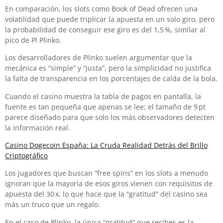
En comparación, los slots como Book of Dead ofrecen una
volatilidad que puede triplicar la apuesta en un solo giro, pero
la probabilidad de conseguir ese giro es del 1,5 %, similar al
pico de Pl Plinko.
Los desarrolladores de Plinko suelen argumentar que la
mecánica es “simple” y “justa”, pero la simplicidad no justifica
la falta de transparencia en los porcentajes de caída de la bola.
Cuando el casino muestra la tabla de pagos en pantalla, la
fuente es tan pequeña que apenas se lee; el tamaño de 9 pt
parece diseñado para que solo los más observadores detecten
la información real.
Casino Dogecoin España: La Cruda Realidad Detrás del Brillo
Criptográfico
Los jugadores que buscan “free spins” en los slots a menudo
ignoran que la mayoría de esos giros vienen con requisitos de
apuesta del 30 x, lo que hace que la “gratitud” del casino sea
más un truco que un regalo.
En el caso de Plinko, la única “gratitud” que recibes es la