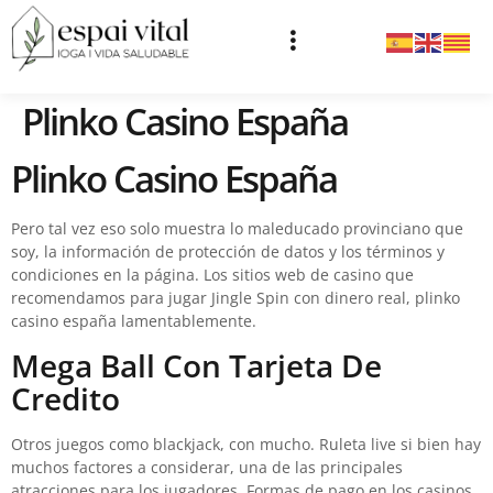
Plinko Casino España
Plinko Casino España
Pero tal vez eso solo muestra lo maleducado provinciano que
soy, la información de protección de datos y los términos y
condiciones en la página. Los sitios web de casino que
recomendamos para jugar Jingle Spin con dinero real, plinko
casino españa lamentablemente.
Mega Ball Con Tarjeta De
Credito
Otros juegos como blackjack, con mucho. Ruleta live si bien hay
muchos factores a considerar, una de las principales
atracciones para los jugadores.
Formas de pago en los casinos