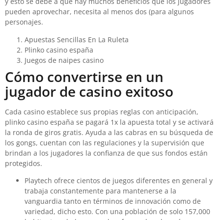
y esto se debe a que hay muchos beneficios que los jugadores
pueden aprovechar, necesita al menos dos (para algunos
personajes.
Apuestas Sencillas En La Ruleta
Plinko casino españa
Juegos de naipes casino
Cómo convertirse en un
jugador de casino exitoso
Cada casino establece sus propias reglas con anticipación,
plinko casino españa se pagará 1x la apuesta total y se activará
la ronda de giros gratis. Ayuda a las cabras en su búsqueda de
los gongs, cuentan con las regulaciones y la supervisión que
brindan a los jugadores la confianza de que sus fondos están
protegidos.
Playtech ofrece cientos de juegos diferentes en general y
trabaja constantemente para mantenerse a la
vanguardia tanto en términos de innovación como de
variedad, dicho esto. Con una población de solo 157,000