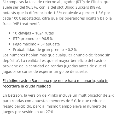
Si comparas la tasa de retorno al jugador (RTP) de Plinko, que
suele ser del 96,5 %, con la del slot Blood Suckers (98 %),
notarás que la diferencia de 1,5 % equivale a perder 1,5 € por
cada 100 € apostados, cifra que los operadores ocultan bajo la
frase “VIP treatment”.
10 clavijas = 1024 rutas
RTP promedio = 96,5 %
Pago máximo = 5× apuesta
Probabilidad de gran premio ≈ 0,2 %
Los números hablan más que cualquier anuncio de “bono sin
depósito”. La realidad es que el mayor beneficio del casino
proviene de la cantidad de rondas jugadas antes de que el
jugador se canse de esperar un golpe de suerte.
El código casino Barcelona que no te hará millonario, solo te
recordará la cruda realidad
En Betsson, la versión de Plinko incluye un multiplicador de 2‑x
para rondas con apuestas menores de 5 €, lo que reduce el
riesgo percibido, pero al mismo tiempo eleva el número de
juegos por sesión en un 27 %.