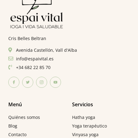
Cris Belles Beltran
Avenida Castellón, Vall d'Alba
info@espaivital.es
+34 682 22 85 70
Menú
Servicios
Quiénes somos
Hatha yoga
Blog
Yoga terapéutico
Contacto
Vinyasa yoga