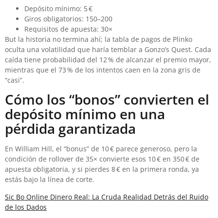
Depósito mínimo: 5 €
Giros obligatorios: 150–200
Requisitos de apuesta: 30×
But la historia no termina ahí; la tabla de pagos de Plinko
oculta una volatilidad que haría temblar a Gonzo’s Quest. Cada
caída tiene probabilidad del 12 % de alcanzar el premio mayor,
mientras que el 73 % de los intentos caen en la zona gris de
“casi”.
Cómo los “bonos” convierten el
depósito mínimo en una
pérdida garantizada
En William Hill, el “bonus” de 10 € parece generoso, pero la
condición de rollover de 35× convierte esos 10 € en 350 € de
apuesta obligatoria, y si pierdes 8 € en la primera ronda, ya
estás bajo la línea de corte.
Sic Bo Online Dinero Real: La Cruda Realidad Detrás del Ruido
de los Dados