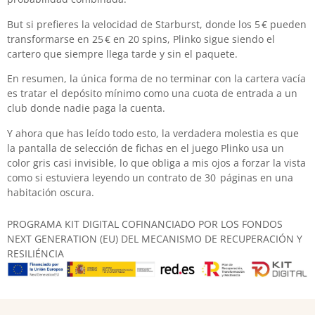
But si prefieres la velocidad de Starburst, donde los 5 € pueden
transformarse en 25 € en 20 spins, Plinko sigue siendo el
cartero que siempre llega tarde y sin el paquete.
En resumen, la única forma de no terminar con la cartera vacía
es tratar el depósito mínimo como una cuota de entrada a un
club donde nadie paga la cuenta.
Y ahora que has leído todo esto, la verdadera molestia es que
la pantalla de selección de fichas en el juego Plinko usa un
color gris casi invisible, lo que obliga a mis ojos a forzar la vista
como si estuviera leyendo un contrato de 30 páginas en una
habitación oscura.
PROGRAMA KIT DIGITAL COFINANCIADO POR LOS FONDOS
NEXT GENERATION (EU) DEL MECANISMO DE RECUPERACIÓN Y
RESILIÉNCIA