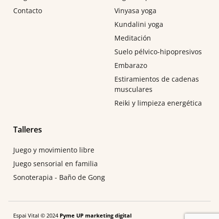
Contacto
Vinyasa yoga
Kundalini yoga
Meditación
Suelo pélvico-hipopresivos
Embarazo
Estiramientos de cadenas
musculares
Reiki y limpieza energética
Talleres
Juego y movimiento libre
Juego sensorial en familia
Sonoterapia - Baño de Gong
Espai Vital © 2024
Pyme UP marketing digital