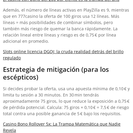
Además, el número de líneas activas en PlayZilla es 9, mientras
que en 777casino la oferta de 100 giros usa 12 líneas. Más
líneas = más posibilidades de combinar símbolos, pero
también más riesgo de quemar la banca rápidamente. La
relación lineal entre líneas y riesgo es de 0,75 € por línea
adicional en promedio.
Slots online licencia DGOJ: la cruda realidad detrás del brillo
regulado
Estrategia de mitigación (para los
escépticos)
Si decides probar la oferta, usa una apuesta mínima de 0,10 € y
limita tu sesión a 30 minutos. En 30 min tendrás
aproximadamente 75 giros, lo que reduce la exposición a 0,75 €
de pérdida potencial. Calcula: 75 giros × 0,10 € = 7,5 € de riesgo
total contra una posible ganancia de 5 € bajo los requisitos.
Casino Bono Rollover 5x: La Trampa Matemática que Nadie
Revela