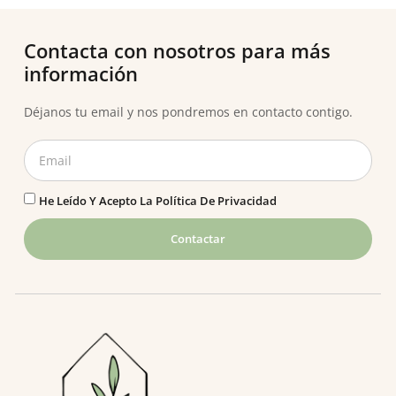
Contacta con nosotros para más
información
Déjanos tu email y nos pondremos en contacto contigo.
He Leído Y Acepto La
Política De Privacidad
Contactar