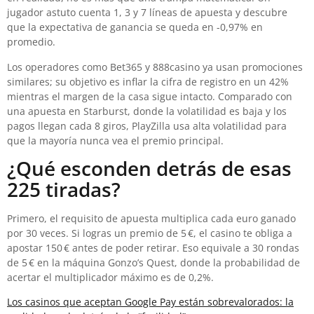
jugador astuto cuenta 1, 3 y 7 líneas de apuesta y descubre
que la expectativa de ganancia se queda en -0,97% en
promedio.
Los operadores como Bet365 y 888casino ya usan promociones
similares; su objetivo es inflar la cifra de registro en un 42%
mientras el margen de la casa sigue intacto. Comparado con
una apuesta en Starburst, donde la volatilidad es baja y los
pagos llegan cada 8 giros, PlayZilla usa alta volatilidad para
que la mayoría nunca vea el premio principal.
¿Qué esconden detrás de esas
225 tiradas?
Primero, el requisito de apuesta multiplica cada euro ganado
por 30 veces. Si logras un premio de 5 €, el casino te obliga a
apostar 150 € antes de poder retirar. Eso equivale a 30 rondas
de 5 € en la máquina Gonzo’s Quest, donde la probabilidad de
acertar el multiplicador máximo es de 0,2%.
Los casinos que aceptan Google Pay están sobrevalorados: la