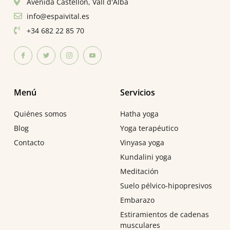
Avenida Castellón, Vall d'Alba
info@espaivital.es
+34 682 22 85 70
Menú
Servicios
Quiénes somos
Hatha yoga
Blog
Yoga terapéutico
Contacto
Vinyasa yoga
Kundalini yoga
Meditación
Suelo pélvico-hipopresivos
Embarazo
Estiramientos de cadenas
musculares