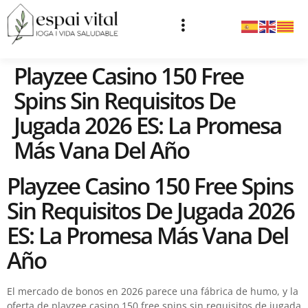
Playzee Casino 150 Free
Spins Sin Requisitos De
Jugada 2026 ES: La Promesa
Más Vana Del Año
Playzee Casino 150 Free Spins
Sin Requisitos De Jugada 2026
ES: La Promesa Más Vana Del
Año
El mercado de bonos en 2026 parece una fábrica de humo, y la
oferta de playzee casino 150 free spins sin requisitos de jugada