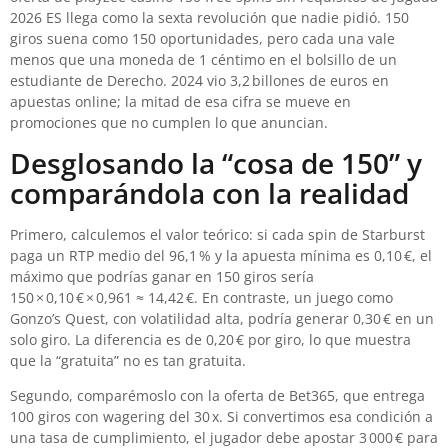
2026 ES llega como la sexta revolución que nadie pidió. 150
giros suena como 150 oportunidades, pero cada una vale
menos que una moneda de 1 céntimo en el bolsillo de un
estudiante de Derecho. 2024 vio 3,2 billones de euros en
apuestas online; la mitad de esa cifra se mueve en
promociones que no cumplen lo que anuncian.
Desglosando la “cosa de 150” y
comparándola con la realidad
Primero, calculemos el valor teórico: si cada spin de Starburst
paga un RTP medio del 96,1 % y la apuesta mínima es 0,10 €, el
máximo que podrías ganar en 150 giros sería
150 × 0,10 € × 0,961 ≈ 14,42 €. En contraste, un juego como
Gonzo’s Quest, con volatilidad alta, podría generar 0,30 € en un
solo giro. La diferencia es de 0,20 € por giro, lo que muestra
que la “gratuita” no es tan gratuita.
Segundo, comparémoslo con la oferta de Bet365, que entrega
100 giros con wagering del 30 x. Si convertimos esa condición a
una tasa de cumplimiento, el jugador debe apostar 3 000 € para