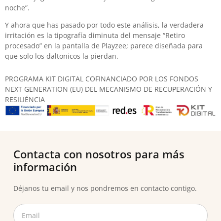
noche”.
Y ahora que has pasado por todo este análisis, la verdadera
irritación es la tipografía diminuta del mensaje “Retiro
procesado” en la pantalla de Playzee; parece diseñada para
que solo los daltonicos la pierdan.
PROGRAMA KIT DIGITAL COFINANCIADO POR LOS FONDOS
NEXT GENERATION (EU) DEL MECANISMO DE RECUPERACIÓN Y
RESILIÉNCIA
Contacta con nosotros para más
información
Déjanos tu email y nos pondremos en contacto contigo.