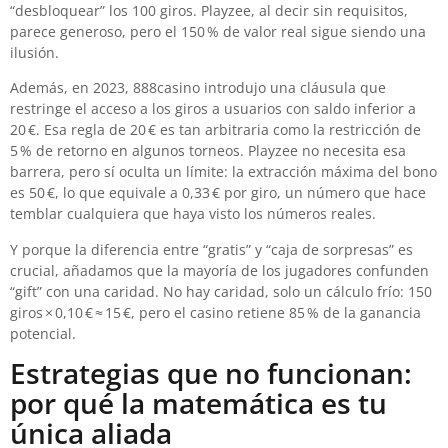
“desbloquear” los 100 giros. Playzee, al decir sin requisitos,
parece generoso, pero el 150 % de valor real sigue siendo una
ilusión.
Además, en 2023, 888casino introdujo una cláusula que
restringe el acceso a los giros a usuarios con saldo inferior a
20 €. Esa regla de 20 € es tan arbitraria como la restricción de
5 % de retorno en algunos torneos. Playzee no necesita esa
barrera, pero sí oculta un límite: la extracción máxima del bono
es 50 €, lo que equivale a 0,33 € por giro, un número que hace
temblar cualquiera que haya visto los números reales.
Y porque la diferencia entre “gratis” y “caja de sorpresas” es
crucial, añadamos que la mayoría de los jugadores confunden
“gift” con una caridad. No hay caridad, solo un cálculo frío: 150
giros × 0,10 € ≈ 15 €, pero el casino retiene 85 % de la ganancia
potencial.
Estrategias que no funcionan:
por qué la matemática es tu
única aliada