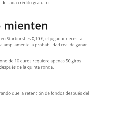
 de cada crédito gratuito.
o mienten
en Starburst es 0,10 €, el jugador necesita
era ampliamente la probabilidad real de ganar
bono de 10 euros requiere apenas 50 giros
 después de la quinta ronda.
rando que la retención de fondos después del