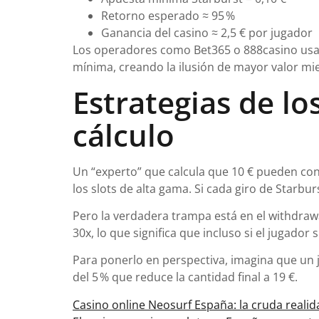
Retorno esperado ≈ 95 %
Ganancia del casino ≈ 2,5 € por jugador
Los operadores como Bet365 o 888casino usan
mínima, creando la ilusión de mayor valor mie
Estrategias de lo
cálculo
Un “experto” que calcula que 10 € pueden conv
los slots de alta gama. Si cada giro de Starbu
Pero la verdadera trampa está en el withdrawa
30x, lo que significa que incluso si el jugador
Para ponerlo en perspectiva, imagina que un j
del 5 % que reduce la cantidad final a 19 €.
Casino online Neosurf España: la cruda realidad