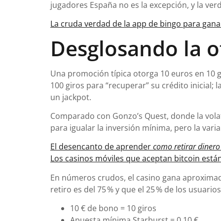
jugadores España no es la excepción, y la ver
La cruda verdad de la app de bingo para gana
Desglosando la 
Una promoción típica otorga 10 euros en 10 gir
100 giros para “recuperar” su crédito inicial
un jackpot.
Comparado con Gonzo’s Quest, donde la volati
para igualar la inversión mínima, pero la var
El desencanto de aprender
como retirar dinero
Los casinos móviles que aceptan bitcoin están
En números crudos, el casino gana aproximad
retiro es del 75 % y que el 25 % de los usuar
10 € de bono = 10 giros
Apuesta mínima Starburst = 0,10 €