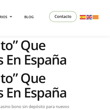
Contacto
RIOS
BLOG
ito” Que
s En España
ito” Que
s En España
casino bono sin depósito para nuevos