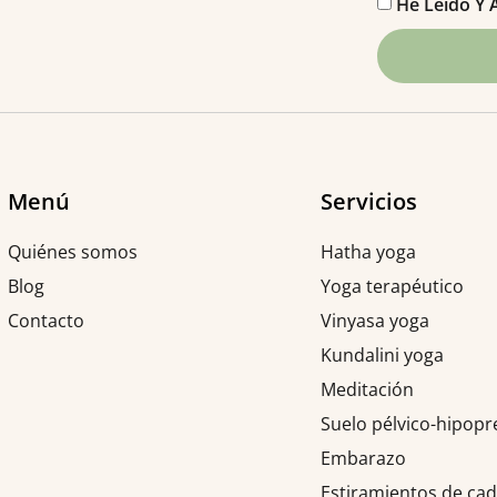
He Leído Y 
Menú
Servicios
Quiénes somos
Hatha yoga
Blog
Yoga terapéutico
Contacto
Vinyasa yoga
Kundalini yoga
Meditación
Suelo pélvico-hipopr
Embarazo
Estiramientos de ca