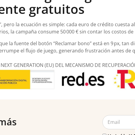
nte gratuitos
, pero la ecuación es simple: cada euro de crédito cuesta a
rios, la campaña consume 50 000 € sin contar los costos de l
es que la fuente del botón “Reclamar bono” está en 9 px, tan 
terrumpe el flujo de juego, generando frustración antes de 
NEXT GENERATION (EU) DEL MECANISMO DE RECUPERACIÓN 
 más