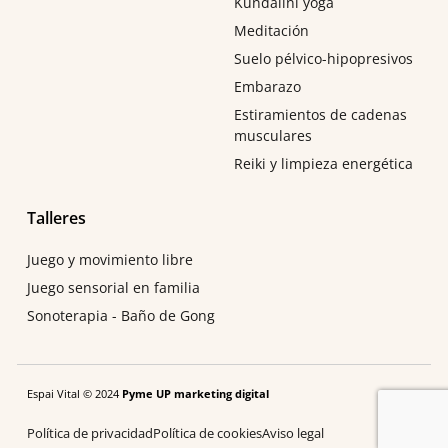
Kundalini yoga
Meditación
Suelo pélvico-hipopresivos
Embarazo
Estiramientos de cadenas
musculares
Reiki y limpieza energética
Talleres
Juego y movimiento libre
Juego sensorial en familia
Sonoterapia - Baño de Gong
Espai Vital © 2024
Pyme UP marketing digital
Política de privacidad
Política de cookies
Aviso legal