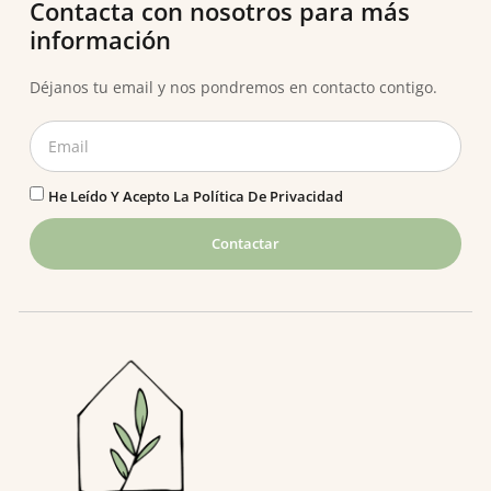
Contacta con nosotros para más
información
Déjanos tu email y nos pondremos en contacto contigo.
He Leído Y Acepto La
Política De Privacidad
Contactar