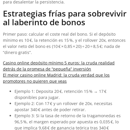
para desalentar la persistencia.
Estrategias frías para sobrevivir
al laberinto de bonos
Primer paso: calcular el coste real del bono. Si el depósito
mínimo es 10 €, la retención es 15 %, y el rollover 20x, entonces
el valor neto del bono es (10 € × 0,85 × 20) ÷ 20 = 8,5 €; nada de
“dinero gratis”.
Casino online depósito mínimo 5 euros: la cruda realidad
detrás de la promesa de “pequeña” inversión
El mejor casino online Madrid: la cruda verdad que los
promotores no quieren que veas
Ejemplo 1: Deposita 20 €, retención 15 % → 17 €
disponibles para jugar.
Ejemplo 2: Con 17 € y un rollover de 20x, necesitas
apostar 340 € antes de poder retirar.
Ejemplo 3: Si la tasa de retorno de la tragamonedas es
96,5 %, el margen esperado por apuesta es 0,035 €, lo
que implica 9,68 € de ganancia teórica tras 340 €