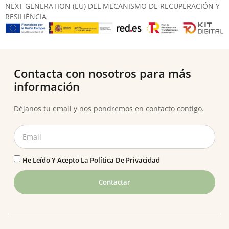
NEXT GENERATION (EU) DEL MECANISMO DE RECUPERACIÓN Y
RESILIÉNCIA
Contacta con nosotros para más
información
Déjanos tu email y nos pondremos en contacto contigo.
He Leído Y Acepto La
Política De Privacidad
Contactar