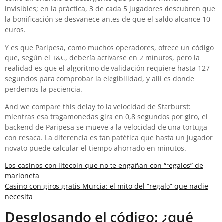
invisibles; en la práctica, 3 de cada 5 jugadores descubren que
la bonificación se desvanece antes de que el saldo alcance 10
euros.
Y es que Paripesa, como muchos operadores, ofrece un código
que, según el T&C, debería activarse en 2 minutos, pero la
realidad es que el algoritmo de validación requiere hasta 127
segundos para comprobar la elegibilidad, y allí es donde
perdemos la paciencia.
And we compare this delay to la velocidad de Starburst:
mientras esa tragamonedas gira en 0,8 segundos por giro, el
backend de Paripesa se mueve a la velocidad de una tortuga
con resaca. La diferencia es tan patética que hasta un jugador
novato puede calcular el tiempo ahorrado en minutos.
Los casinos con litecoin que no te engañan con “regalos” de
marioneta
Casino con giros gratis Murcia: el mito del “regalo” que nadie
necesita
Desglosando el código: ¿qué