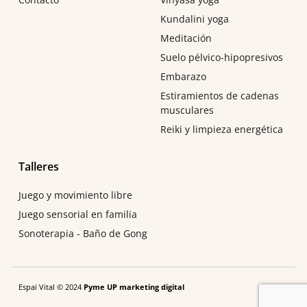
Kundalini yoga
Meditación
Suelo pélvico-hipopresivos
Embarazo
Estiramientos de cadenas
musculares
Reiki y limpieza energética
Talleres
Juego y movimiento libre
Juego sensorial en familia
Sonoterapia - Baño de Gong
Espai Vital © 2024
Pyme UP marketing digital