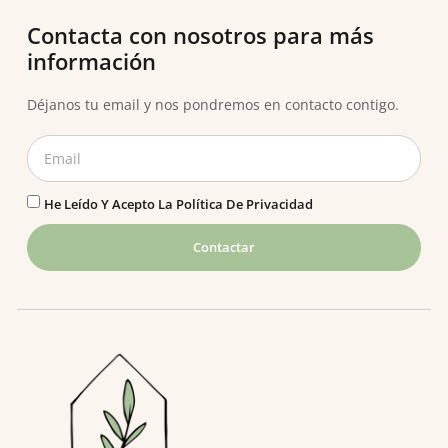
Contacta con nosotros para más
información
Déjanos tu email y nos pondremos en contacto contigo.
He Leído Y Acepto La
Política De Privacidad
Contactar