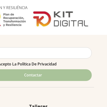
Y RESILIÉNCIA
Acepto La
Política De Privacidad
Contactar
Talleres