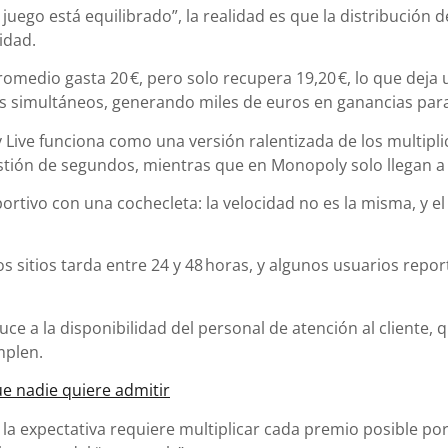
juego está equilibrado”, la realidad es que la distribución 
idad.
promedio gasta 20 €, pero solo recupera 19,20 €, lo que deja 
res simultáneos, generando miles de euros en ganancias para
Live funciona como una versión ralentizada de los multipli
tión de segundos, mientras que en Monopoly solo llegan a 
rtivo con una cochecleta: la velocidad no es la misma, y e
ios sitios tarda entre 24 y 48 horas, y algunos usuarios rep
educe a la disponibilidad del personal de atención al cliente
mplen.
que nadie quiere admitir
 la expectativa requiere multiplicar cada premio posible por