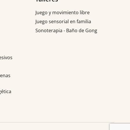
Juego y movimiento libre
Juego sensorial en familia
Sonoterapia - Baño de Gong
esivos
denas
gética