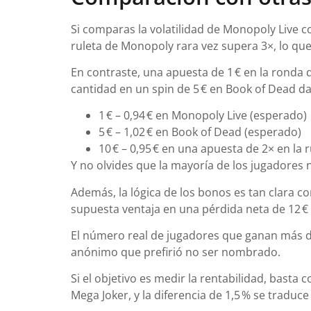
Si comparas la volatilidad de Monopoly Live 
ruleta de Monopoly rara vez supera 3×, lo qu
En contraste, una apuesta de 1 € en la ronda
cantidad en un spin de 5 € en Book of Dead da
1 € – 0,94 € en Monopoly Live (esperado)
5 € – 1,02 € en Book of Dead (esperado)
10 € – 0,95 € en una apuesta de 2× en la r
Y no olvides que la mayoría de los jugadores 
Además, la lógica de los bonos es tan clara c
supuesta ventaja en una pérdida neta de 12 € 
El número real de jugadores que ganan más d
anónimo que prefirió no ser nombrado.
Si el objetivo es medir la rentabilidad, basta
Mega Joker, y la diferencia de 1,5 % se traduc