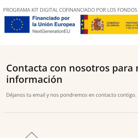
PROGRAMA KIT DIGITAL COFINANCIADO POR LOS FONDOS 
Contacta con nosotros para
información
Déjanos tu email y nos pondremos en contacto contigo.