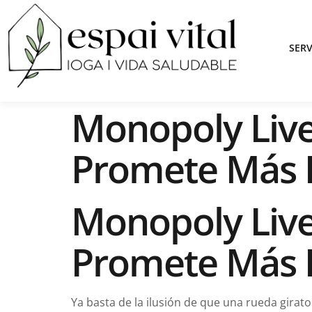
SERV
Monopoly Live
Promete Más 
Monopoly Live
Promete Más 
Ya basta de la ilusión de que una rueda girato