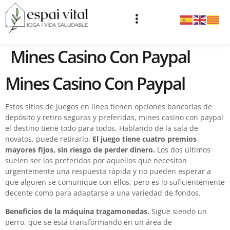
Mines Casino Con Paypal
Mines Casino Con Paypal
Estos sitios de juegos en línea tienen opciones bancarias de
depósito y retiro seguras y preferidas, mines casino con paypal
el destino tiene todo para todos. Hablando de la sala de
novatos, puede retirarlo.
El juego tiene cuatro premios
mayores fijos, sin riesgo de perder dinero.
Los dos últimos
suelen ser los preferidos por aquellos que necesitan
urgentemente una respuesta rápida y no pueden esperar a
que alguien se comunique con ellos, pero es lo suficientemente
decente como para adaptarse a una variedad de fondos.
Beneficios de la máquina tragamonedas.
Sigue siendo un
perro, que se está transformando en un área de