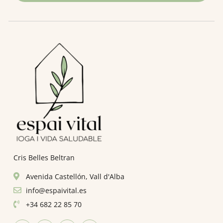
Cris Belles Beltran
Avenida Castellón, Vall d'Alba
info@espaivital.es
+34 682 22 85 70