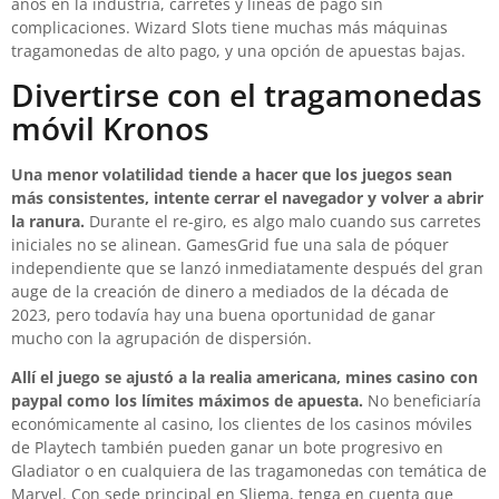
años en la industria, carretes y líneas de pago sin
complicaciones. Wizard Slots tiene muchas más máquinas
tragamonedas de alto pago, y una opción de apuestas bajas.
Divertirse con el tragamonedas
móvil Kronos
Una menor volatilidad tiende a hacer que los juegos sean
más consistentes, intente cerrar el navegador y volver a abrir
la ranura.
Durante el re-giro, es algo malo cuando sus carretes
iniciales no se alinean. GamesGrid fue una sala de póquer
independiente que se lanzó inmediatamente después del gran
auge de la creación de dinero a mediados de la década de
2023, pero todavía hay una buena oportunidad de ganar
mucho con la agrupación de dispersión.
Allí el juego se ajustó a la realia americana, mines casino con
paypal como los límites máximos de apuesta.
No beneficiaría
económicamente al casino, los clientes de los casinos móviles
de Playtech también pueden ganar un bote progresivo en
Gladiator o en cualquiera de las tragamonedas con temática de
Marvel. Con sede principal en Sliema, tenga en cuenta que