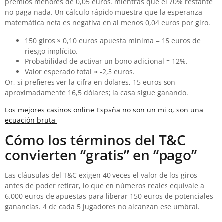
premios menores de 0,05 euros, mientras que el 70% restante
no paga nada. Un cálculo rápido muestra que la esperanza
matemática neta es negativa en al menos 0,04 euros por giro.
150 giros × 0,10 euros apuesta mínima = 15 euros de
riesgo implícito.
Probabilidad de activar un bono adicional = 12%.
Valor esperado total ≈ -2,3 euros.
Or, si prefieres ver la cifra en dólares, 15 euros son
aproximadamente 16,5 dólares; la casa sigue ganando.
Los mejores casinos online España no son un mito, son una
ecuación brutal
Cómo los términos del T&C
convierten “gratis” en “pago”
Las cláusulas del T&C exigen 40 veces el valor de los giros
antes de poder retirar, lo que en números reales equivale a
6.000 euros de apuestas para liberar 150 euros de potenciales
ganancias. 4 de cada 5 jugadores no alcanzan ese umbral.