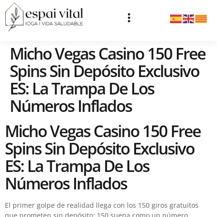
Micho Vegas Casino 150 Free
Spins Sin Depósito Exclusivo
ES: La Trampa De Los
Números Inflados
Micho Vegas Casino 150 Free
Spins Sin Depósito Exclusivo
ES: La Trampa De Los
Números Inflados
El primer golpe de realidad llega con los 150 giros gratuitos
que prometen sin depósito; 150 suena como un número