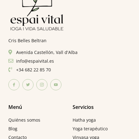
Cris Belles Beltran
Avenida Castellón, Vall d'Alba
info@espaivital.es
+34 682 22 85 70
Menú
Servicios
Quiénes somos
Hatha yoga
Blog
Yoga terapéutico
Contacto
Vinyasa yoga