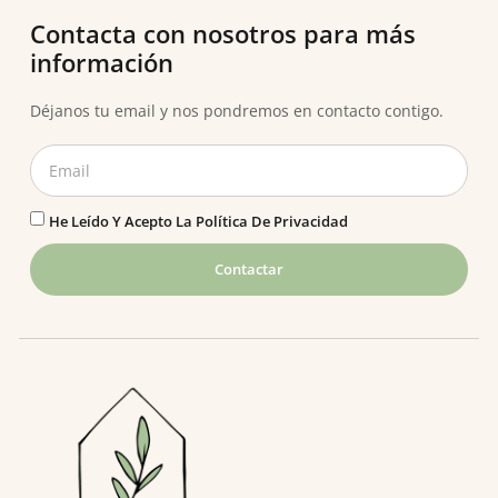
Contacta con nosotros para más
información
Déjanos tu email y nos pondremos en contacto contigo.
He Leído Y Acepto La
Política De Privacidad
Contactar