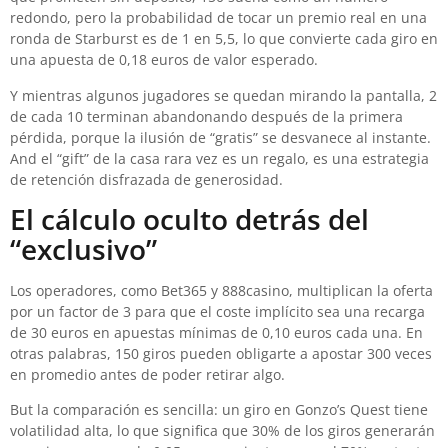
redondo, pero la probabilidad de tocar un premio real en una
ronda de Starburst es de 1 en 5,5, lo que convierte cada giro en
una apuesta de 0,18 euros de valor esperado.
Y mientras algunos jugadores se quedan mirando la pantalla, 2
de cada 10 terminan abandonando después de la primera
pérdida, porque la ilusión de “gratis” se desvanece al instante.
And el “gift” de la casa rara vez es un regalo, es una estrategia
de retención disfrazada de generosidad.
El cálculo oculto detrás del
“exclusivo”
Los operadores, como Bet365 y 888casino, multiplican la oferta
por un factor de 3 para que el coste implícito sea una recarga
de 30 euros en apuestas mínimas de 0,10 euros cada una. En
otras palabras, 150 giros pueden obligarte a apostar 300 veces
en promedio antes de poder retirar algo.
But la comparación es sencilla: un giro en Gonzo’s Quest tiene
volatilidad alta, lo que significa que 30% de los giros generarán