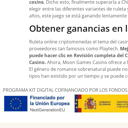
casino.
Dicho esto, finalmente superaría a Ch
elegir entre las diferentes variantes de rulet
años, este juego se está ganando lentamente 
Obtener ganancias en l
Ruleta online criptomonedas el tema del cas
proveedores tan famosos como Playtech.
Mej
puede hacer clic en Revisión completa del C
Casino.
Ahora, Moon Games Casino ofrece a l
El género de romance sobrenatural puede no s
tipos han existido por un tiempo y se puede c
PROGRAMA KIT DIGITAL COFINANCIADO POR LOS FONDOS 