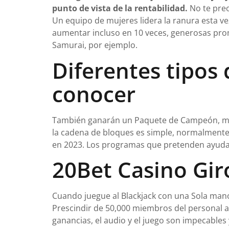
punto de vista de la rentabilidad.
No te pre
Un equipo de mujeres lidera la ranura esta ve
aumentar incluso en 10 veces, generosas pro
Samurai, por ejemplo.
Diferentes tipos
conocer
También ganarán un Paquete de Campeón, mejo
la cadena de bloques es simple, normalmente
en 2023. Los programas que pretenden ayuda
20Bet Casino Gir
Cuando juegue al Blackjack con una Sola mano
Prescindir de 50,000 miembros del personal a
ganancias, el audio y el juego son impecables