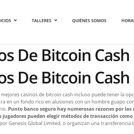
ICIOS
TALLERES
QUIÉNES SOMOS
HORA
os De Bitcoin Cash
os De Bitcoin Cash
mejores casinos de bitcoin cash incluso puede tener la opc
ntra en un fondo rico en alusiones con un hombre guapo con
rio.
Punto banco seguro hay numerosas razones por las q
los jugadores pueden elegir métodos de transacción como 
or Genesis Global Limited, o organizan una transferencia b