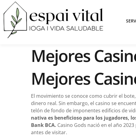
SERV
Mejores Casin
Mejores Casin
El movimiento se conoce como cubrir el bote, 
dinero real. Sin embargo, el casino se encue
telón de fondo de imponentes edificios de vid
nativa es beneficioso para los jugadores, 
Bank BCA.
Casino Gods nació en el año 2023 p
antes de visitar.