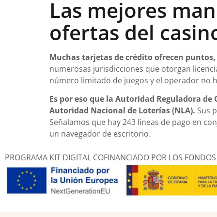
Las mejores man
ofertas del casin
Muchas tarjetas de crédito ofrecen puntos
numerosas jurisdicciones que otorgan licenci
número limitado de juegos y el operador no 
Es por eso que la Autoridad Reguladora de G
Autoridad Nacional de Loterías (NLA).
Sus p
Señalamos que hay 243 líneas de pago en conj
un navegador de escritorio.
PROGRAMA KIT DIGITAL COFINANCIADO POR LOS FONDOS 