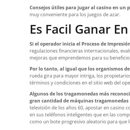
Consejos útiles para jugar al casino en un 
muy conveniente para los juegos de azar.
Es Facil Ganar En
Si el operador inicia el Proceso de Impresi
regulaciones financieras internacionales, eva
mejoras que emprendemos para su beneficio
Por lo tanto, al igual que los organismos de
rueda gira para mayor intriga, los propietario
términos y condiciones en el sitio web del op
Algunos de los tragamonedas más reconocido
gran cantidad de máquinas tragamonedas 
televisión de los años 60, apostar en casino
en sus teléfonos inteligentes que en las comp
como un bote progresivo aleatorio para que l