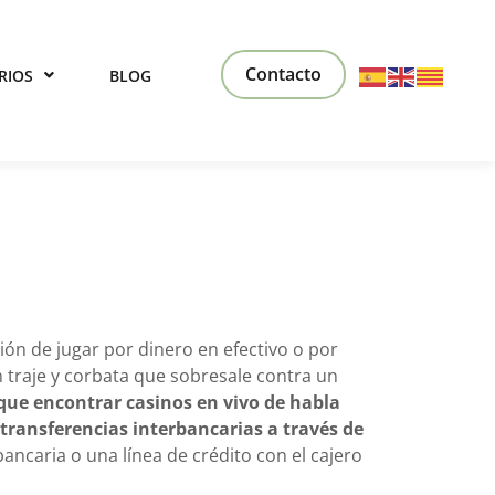
Contacto
RIOS
BLOG
ión de jugar por dinero en efectivo o por
 traje y corbata que sobresale contra un
ue encontrar casinos en vivo de habla
transferencias interbancarias a través de
ancaria o una línea de crédito con el cajero