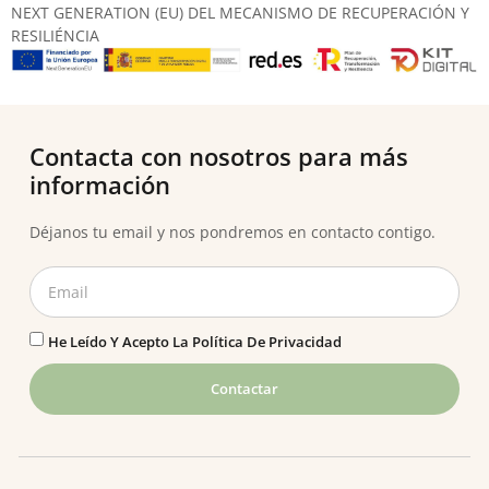
NEXT GENERATION (EU) DEL MECANISMO DE RECUPERACIÓN Y
RESILIÉNCIA
Contacta con nosotros para más
información
Déjanos tu email y nos pondremos en contacto contigo.
He Leído Y Acepto La
Política De Privacidad
Contactar