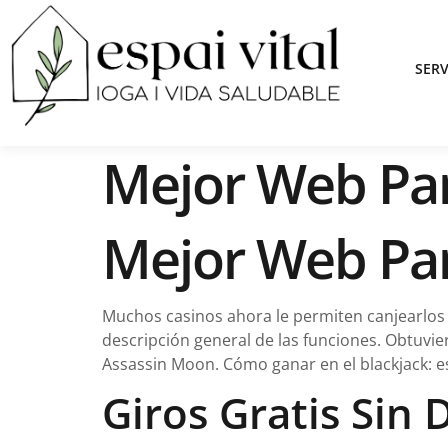
SERV
Mejor Web Par
Mejor Web Par
Muchos casinos ahora le permiten canjearlos
descripción general de las funciones. Obtuvie
Assassin Moon. Cómo ganar en el blackjack: es
Giros Gratis Sin