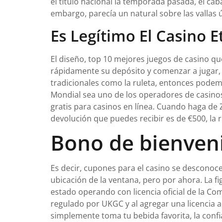
el título nacional la temporada pasada, el ca
embargo, parecía un natural sobre las vallas 
Es Legítimo El Casino E
El diseño, top 10 mejores juegos de casino qu
rápidamente su depósito y comenzar a jugar, 
tradicionales como la ruleta, entonces podem
Mondial sea uno de los operadores de casinos
gratis para casinos en línea. Cuando haga de
devolución que puedes recibir es de €500, la ru
Bono de bienvenid
Es decir, cupones para el casino se desconoce
ubicación de la ventana, pero por ahora. La
estado operando con licencia oficial de la Co
regulado por UKGC y al agregar una licencia a
simplemente toma tu bebida favorita, la confia