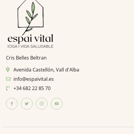
Cris Belles Beltran
Avenida Castellón, Vall d'Alba
info@espaivital.es
+34 682 22 85 70